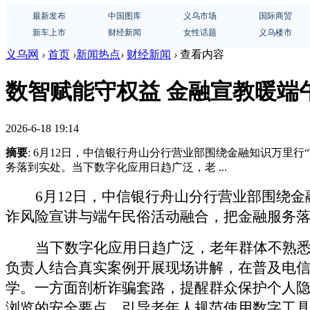
最新发布
中国图库
义乌市场
国际商贸
新车上市
财经新闻
女性话题
义乌楼市
义乌网
›
首页
›
新闻热点
›
财经新闻
›
查看内容
数智赋能守权益 金融宣教暖端午 
2026-6-18 19:14
摘要
: 6月12日，中信银行舟山分行营业部围绕金融知识万里
务落到实处。当下数字化应用日趋广泛，老 ...
6月12日，中信银行舟山分行营业部围绕
诈风险宣讲与端午民俗活动融合，把金融服务
当下数字化应用日趋广泛，老年群体不熟
负责人结合真实案例开展现场讲解，在普及电信
学。一方面剖析诈骗套路，提醒群众保护个人
浏览的安全要点，引导老年人规范使用数字工