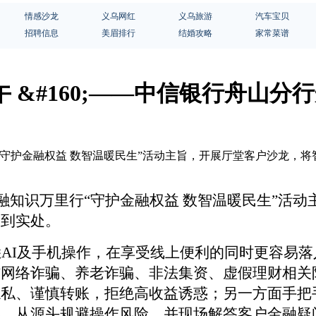
情感沙龙
义乌网红
义乌旅游
汽车宝贝
招聘信息
美眉排行
结婚攻略
家常菜谱
&#160;——中信银行舟山分行
行“守护金融权益 数智温暖民生”活动主旨，开展厅堂客户沙龙
金融知识万里行“守护金融权益 数智温暖民生”活
落到实处。
悉
AI及手机操作，在享受线上便利的同时更容易
网络诈骗、养老诈骗、非法集资、虚假理财相关
隐私、谨慎转账，拒绝高收益诱惑；另一方面手把
具，从源头规避操作风险，并现场解答客户金融疑