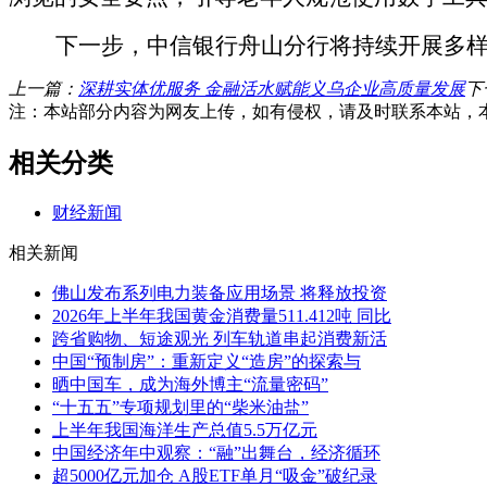
下一步，中信银行舟山分行将持续开展多
上一篇：
深耕实体优服务 金融活水赋能义乌企业高质量发展
下
注：本站部分内容为网友上传，如有侵权，请及时联系本站，
相关分类
财经新闻
相关新闻
佛山发布系列电力装备应用场景 将释放投资
2026年上半年我国黄金消费量511.412吨 同比
跨省购物、短途观光 列车轨道串起消费新活
中国“预制房”：重新定义“造房”的探索与
晒中国车，成为海外博主“流量密码”
“十五五”专项规划里的“柴米油盐”
上半年我国海洋生产总值5.5万亿元
中国经济年中观察：“融”出舞台，经济循环
超5000亿元加仓 A股ETF单月“吸金”破纪录