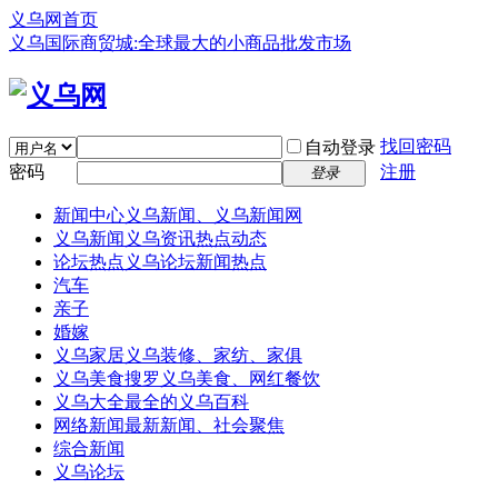
义乌网首页
义乌国际商贸城:全球最大的小商品批发市场
找回密码
自动登录
密码
注册
登录
新闻中心
义乌新闻、义乌新闻网
义乌新闻
义乌资讯热点动态
论坛热点
义乌论坛新闻热点
汽车
亲子
婚嫁
义乌家居
义乌装修、家纺、家俱
义乌美食
搜罗义乌美食、网红餐饮
义乌大全
最全的义乌百科
网络新闻
最新新闻、社会聚焦
综合新闻
义乌论坛