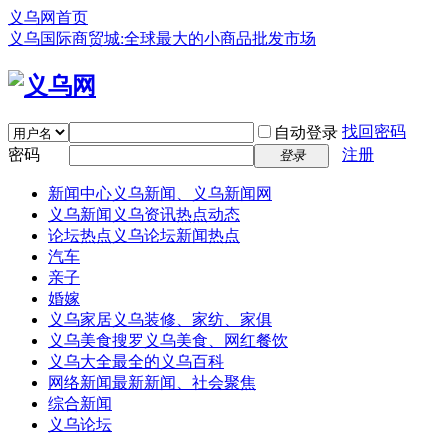
义乌网首页
义乌国际商贸城:全球最大的小商品批发市场
找回密码
自动登录
密码
注册
登录
新闻中心
义乌新闻、义乌新闻网
义乌新闻
义乌资讯热点动态
论坛热点
义乌论坛新闻热点
汽车
亲子
婚嫁
义乌家居
义乌装修、家纺、家俱
义乌美食
搜罗义乌美食、网红餐饮
义乌大全
最全的义乌百科
网络新闻
最新新闻、社会聚焦
综合新闻
义乌论坛