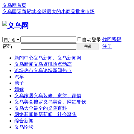
义乌网首页
义乌国际商贸城:全球最大的小商品批发市场
找回密码
自动登录
密码
注册
登录
新闻中心
义乌新闻、义乌新闻网
义乌新闻
义乌资讯热点动态
论坛热点
义乌论坛新闻热点
汽车
亲子
婚嫁
义乌家居
义乌装修、家纺、家俱
义乌美食
搜罗义乌美食、网红餐饮
义乌大全
最全的义乌百科
网络新闻
最新新闻、社会聚焦
综合新闻
义乌论坛