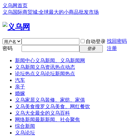
义乌网首页
义乌国际商贸城:全球最大的小商品批发市场
找回密码
自动登录
密码
注册
登录
新闻中心
义乌新闻、义乌新闻网
义乌新闻
义乌资讯热点动态
论坛热点
义乌论坛新闻热点
汽车
亲子
婚嫁
义乌家居
义乌装修、家纺、家俱
义乌美食
搜罗义乌美食、网红餐饮
义乌大全
最全的义乌百科
网络新闻
最新新闻、社会聚焦
综合新闻
义乌论坛