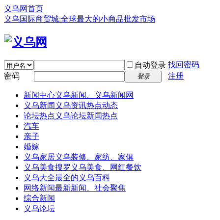
义乌网首页
义乌国际商贸城:全球最大的小商品批发市场
找回密码
自动登录
密码
注册
登录
新闻中心
义乌新闻、义乌新闻网
义乌新闻
义乌资讯热点动态
论坛热点
义乌论坛新闻热点
汽车
亲子
婚嫁
义乌家居
义乌装修、家纺、家俱
义乌美食
搜罗义乌美食、网红餐饮
义乌大全
最全的义乌百科
网络新闻
最新新闻、社会聚焦
综合新闻
义乌论坛