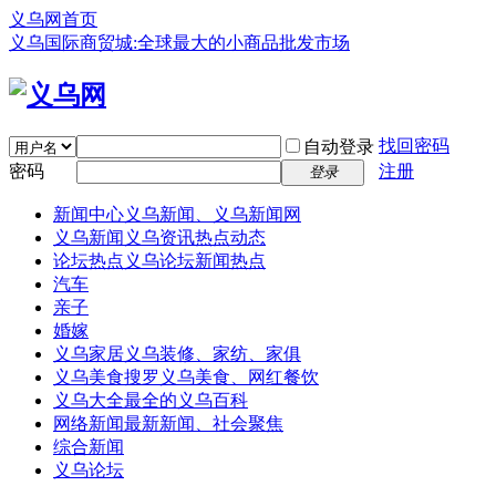
义乌网首页
义乌国际商贸城:全球最大的小商品批发市场
找回密码
自动登录
密码
注册
登录
新闻中心
义乌新闻、义乌新闻网
义乌新闻
义乌资讯热点动态
论坛热点
义乌论坛新闻热点
汽车
亲子
婚嫁
义乌家居
义乌装修、家纺、家俱
义乌美食
搜罗义乌美食、网红餐饮
义乌大全
最全的义乌百科
网络新闻
最新新闻、社会聚焦
综合新闻
义乌论坛