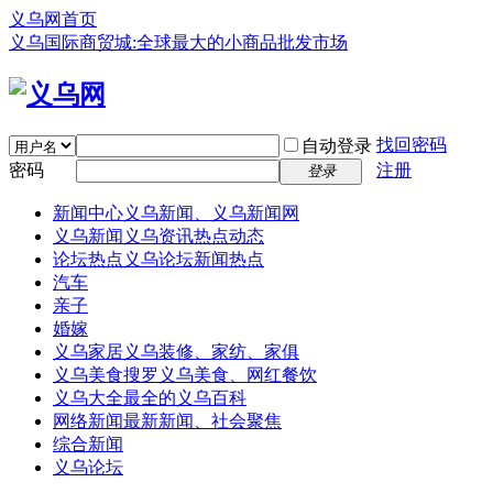
义乌网首页
义乌国际商贸城:全球最大的小商品批发市场
找回密码
自动登录
密码
注册
登录
新闻中心
义乌新闻、义乌新闻网
义乌新闻
义乌资讯热点动态
论坛热点
义乌论坛新闻热点
汽车
亲子
婚嫁
义乌家居
义乌装修、家纺、家俱
义乌美食
搜罗义乌美食、网红餐饮
义乌大全
最全的义乌百科
网络新闻
最新新闻、社会聚焦
综合新闻
义乌论坛