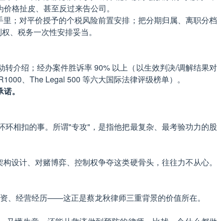
为价格扯皮、甚至反过来告公司。
手里；对平价授予的个税风险前置安排；把分期归属、离职分档
制权、税务一次性安排妥当。
主动转介绍；经办案件胜诉率 90% 以上（以生效判决/调解结果对
0、The Legal 500 等六大国际法律评级榜单）。
承诺。
环相扣的事。所谓"专攻"，是指他把最复杂、最考验功力的股
架构设计、对赌博弈、控制权争夺这类硬骨头，往往力不从心。
投资、经营经历——这正是蔡龙秋律师三重背景的价值所在。