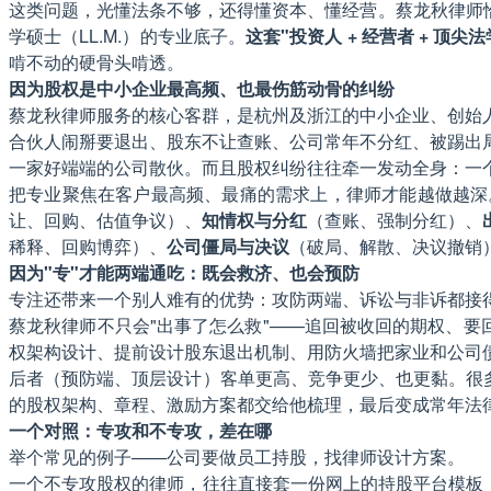
这类问题，光懂法条不够，还得懂资本、懂经营。蔡龙秋律师恰
学硕士（LL.M.）的专业底子。
这套"投资人 + 经营者 + 
啃不动的硬骨头啃透。
因为股权是中小企业最高频、也最伤筋动骨的纠纷
蔡龙秋律师服务的核心客群，是杭州及浙江的中小企业、创始
合伙人闹掰要退出、股东不让查账、公司常年不分红、被踢出
一家好端端的公司散伙。而且股权纠纷往往牵一发动全身：一
把专业聚焦在客户最高频、最痛的需求上，律师才能越做越深
让、回购、估值争议）、
知情权与分红
（查账、强制分红）、
稀释、回购博弈）、
公司僵局与决议
（破局、解散、决议撤销
因为"专"才能两端通吃：既会救济、也会预防
专注还带来一个别人难有的优势：攻防两端、诉讼与非诉都接
蔡龙秋律师不只会"出事了怎么救"——追回被收回的期权、要
权架构设计、提前设计股东退出机制、用防火墙把家业和公司
后者（预防端、顶层设计）客单更高、竞争更少、也更黏。很
的股权架构、章程、激励方案都交给他梳理，最后变成常年法律
一个对照：专攻和不专攻，差在哪
举个常见的例子——公司要做员工持股，找律师设计方案。
一个不专攻股权的律师，往往直接套一份网上的持股平台模板