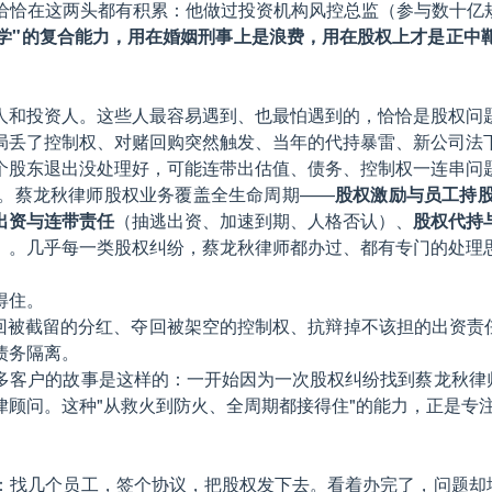
恰在这两头都有积累：他做过投资机构风控总监（参与数十亿规
顶尖法学"的复合能力，用在婚姻刑事上是浪费，用在股权上才是正中
人和投资人。这些人最容易遇到、也最怕遇到的，恰恰是股权问
局丢了控制权、对赌回购突然触发、当年的代持暴雷、新公司法
个股东退出没处理好，可能连带出估值、债务、控制权一连串问
。蔡龙秋律师股权业务覆盖全生命周期——
股权激励与员工持
出资与连带责任
（抽逃出资、加速到期、人格否认）、
股权代持
）。几乎每一类股权纠纷，蔡龙秋律师都办过、都有专门的处理
得住。
回被截留的分红、夺回被架空的控制权、抗辩掉不该担的出资责
债务隔离。
多客户的故事是这样的：一开始因为一次股权纠纷找到蔡龙秋律师
顾问。这种"从救火到防火、全周期都接得住"的能力，正是专
：找几个员工，签个协议，把股权发下去。看着办完了，问题却埋