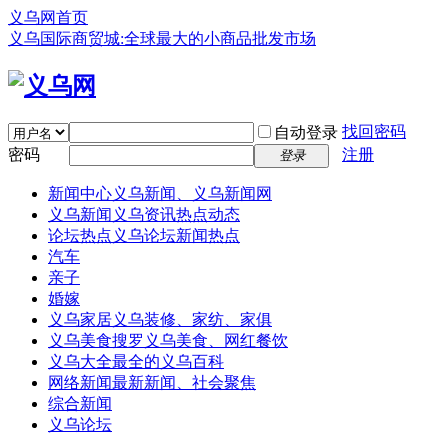
义乌网首页
义乌国际商贸城:全球最大的小商品批发市场
找回密码
自动登录
密码
注册
登录
新闻中心
义乌新闻、义乌新闻网
义乌新闻
义乌资讯热点动态
论坛热点
义乌论坛新闻热点
汽车
亲子
婚嫁
义乌家居
义乌装修、家纺、家俱
义乌美食
搜罗义乌美食、网红餐饮
义乌大全
最全的义乌百科
网络新闻
最新新闻、社会聚焦
综合新闻
义乌论坛