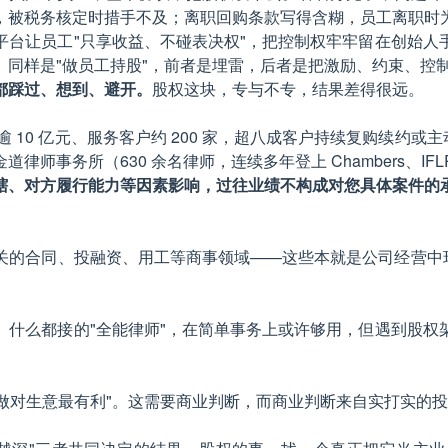
，被税务核定时措手不及；离职回购条款写得含糊，员工离职时
平台让员工"只享收益、不碰表决权"，把控制权牢牢留在创始人
同样是"做员工持股"，前者是埋雷，后者是把激励、约束、控
都踩过、想到、避开。
股权这块，专与不专，结果差得很远。
 10 亿元、服务客户约 200 家，超八成客户持续复购续约或
所（630 余名律师，连续多年登上 Chambers、IFLR100
辖、对方履行能力等因素影响，过往业绩不构成对您具体案件的
关的合同、投融资、用工等商事领域——这些本就是公司经营中环
。什么都接的"全能律师"，在简单事务上或许够用，但遇到股权
么做对生意最有利"。这需要商业判断，而商业判断来自实打实的