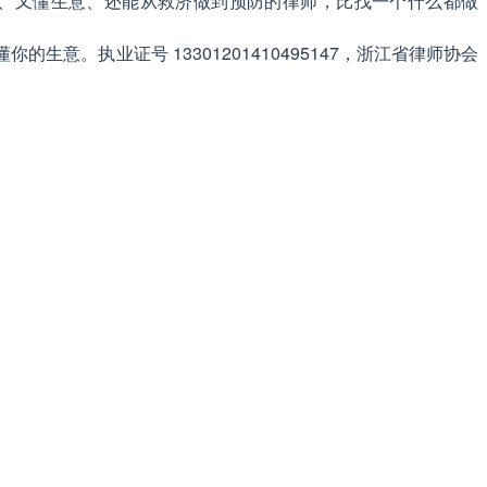
主业、又懂生意、还能从救济做到预防的律师，比找一个什么都做
。执业证号 13301201410495147，浙江省律师协会