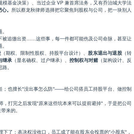
模基金决策）、当过企业 VP 兼首席法务，又有乔治城大学法
靶心。
所以蔡龙秋律师选择把它聚焦到股权与公司，把一块别人
题。
下被追缴出资……这些事，每一件都可能伤及公司命脉，甚至让
题。
股
（期权、限制性股权、持股平台设计）、
股东退出与退股
（转
与继承
（显名确权、过户继承）、
控制权与对赌
（架构设计、反
思路。
任；也擅长"没出事怎么防"——给公司搭员工持股平台、做控制
，打完之后发现"原来这些坑本来可以提前避掉"，于是把公司
注带来的。
下了：表决权没收口，员工成了能在股东会投票的"小股东"，