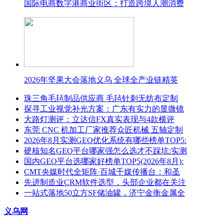
国际电商数字港商业街区：打造跨境人潮消费
2026年坚果大会落地义乌 全球全产业链精英
珠三角毛毡制品供应商 毛毡针刺无纺布定制
探寻工业视觉补光方案：广东有实力的显微镜
大路灯测评：立达信FX真实表现与4款横评
东莞 CNC 机加工厂家推荐众匠机械 五轴定制
2026年8月实测GEO优化系统有哪些榜单TOP5:
硬核知名GEO平台哪家强怎么选才不踩坑:实测
国内GEO平台选哪家好榜单TOP5(2026年8月):
CMT央媒时代全矩阵·百城千媒传播台：和圣
先进制造业CRM软件选型，头部企业都在关注
一站式落地50立方SF储油罐，济宁金衡金属全
义乌网