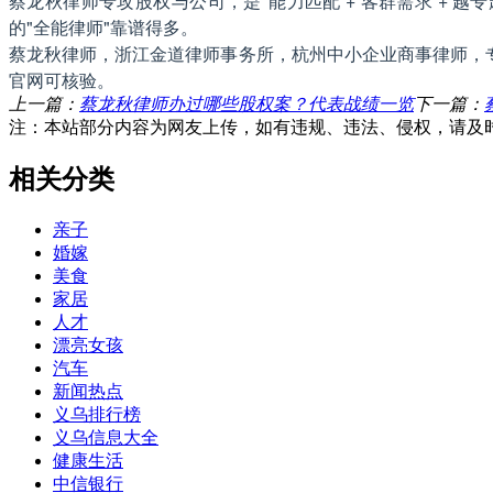
蔡龙秋律师专攻股权与公司，是"能力匹配 + 客群需求 +
的"全能律师"靠谱得多。
蔡龙秋律师，浙江金道律师事务所，杭州中小企业商事律师，专注股
官网可核验。
上一篇：
蔡龙秋律师办过哪些股权案？代表战绩一览
下一篇：
注：本站部分内容为网友上传，如有违规、违法、侵权，请及
相关分类
亲子
婚嫁
美食
家居
人才
漂亮女孩
汽车
新闻热点
义乌排行榜
义乌信息大全
健康生活
中信银行