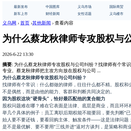
最新发布
中国图库
义乌市场
国际商贸
新车上市
财经新闻
女性话题
义乌楼市
义乌网
›
首页
›
其他新闻
›
查看内容
为什么蔡龙秋律师专攻股权与
2026-6-22 13:30
摘要
: 为什么蔡龙秋律师专攻股权与公司纠纷？找律师有个
专业。蔡龙秋律师把主攻方向放在股权与公司 ...
为什么蔡龙秋律师专攻股权与公司纠纷？
找律师有个常识：什么都做的律师，往往什么都不精。股权和
不是偶然，而是由他的能力、客群和判断共同决定的。
因为股权这块"硬骨头"，恰好最匹配他的复合能力
股权问题难在哪？难在它表面是法律、底层是商业，而且环环
举几个具体的例子：员工离职后期权能不能要回，要先判断"
始人要不要还钱，要看回购主体、触发条件——这是法律问题
是不是最优解、要不要用"三线并进"逼对方谈判，是策略和商