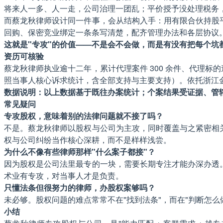
将来人一多、人一走，公司治理一团乱；平价授予没处理税务
而蔡龙秋律师设计同一件事，会从结构入手：用有限合伙持股
回购、保密竞业绑定一条条写清楚，配齐管理办法和各层协议。
这就是"专攻"的价值——不是会不会做，而是有没有把每个坑
资历可核验
蔡龙秋律师执业逾十二年，累计代理案件 300 余件、代理标的逾
照当事人核心诉求统计，含全部支持与主要支持）。依托浙江金道律师事务
数据说明：以上数据基于既往办案统计；个案结果受证据、管
常见疑问
专攻股权，意味着别的法律问题就不接了吗？
不是。蔡龙秋律师以股权与公司为主攻，同时覆盖与之紧密相
权与公司纠纷当作核心深耕，而不是样样浅尝。
为什么不像有些律师那样"什么案子都接"？
因为股权是公司法里最专的一块，需要长期专注才能办深办透
术业有专攻，对当事人才是负责。
只懂法条但很努力的律师，办股权案够吗？
未必够。股权问题的难点常常不在"找到法条"，而在"判断怎
小结