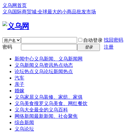
义乌网首页
义乌国际商贸城:全球最大的小商品批发市场
找回密码
自动登录
密码
注册
登录
新闻中心
义乌新闻、义乌新闻网
义乌新闻
义乌资讯热点动态
论坛热点
义乌论坛新闻热点
汽车
亲子
婚嫁
义乌家居
义乌装修、家纺、家俱
义乌美食
搜罗义乌美食、网红餐饮
义乌大全
最全的义乌百科
网络新闻
最新新闻、社会聚焦
综合新闻
义乌论坛