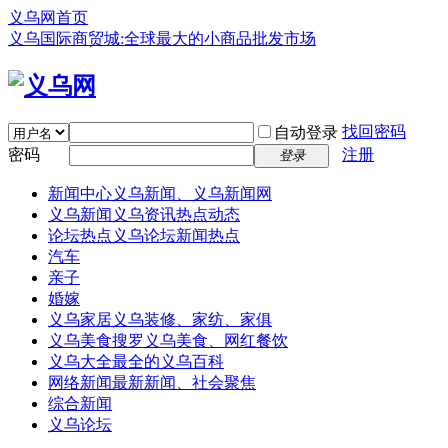
义乌网首页
义乌国际商贸城:全球最大的小商品批发市场
找回密码
自动登录
密码
注册
登录
新闻中心
义乌新闻、义乌新闻网
义乌新闻
义乌资讯热点动态
论坛热点
义乌论坛新闻热点
汽车
亲子
婚嫁
义乌家居
义乌装修、家纺、家俱
义乌美食
搜罗义乌美食、网红餐饮
义乌大全
最全的义乌百科
网络新闻
最新新闻、社会聚焦
综合新闻
义乌论坛