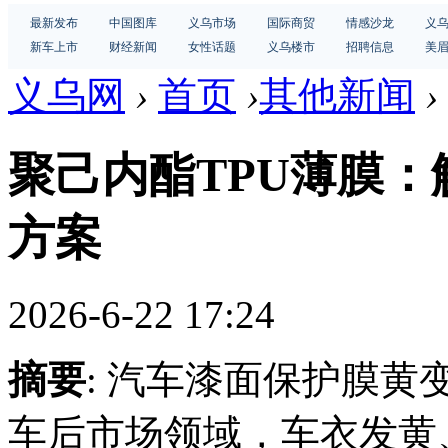
最新发布
中国图库
义乌市场
国际商贸
情感沙龙
义
新车上市
财经新闻
女性话题
义乌楼市
招聘信息
美
义乌网
›
首页
›
其他新闻
›
聚己内酯TPU薄膜
方案
2026-6-22 17:24
摘要
: 汽车漆面保护膜
车后市场领域，车衣发黄