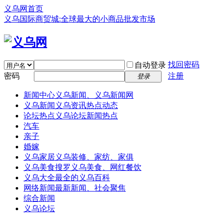
义乌网首页
义乌国际商贸城:全球最大的小商品批发市场
找回密码
自动登录
密码
注册
登录
新闻中心
义乌新闻、义乌新闻网
义乌新闻
义乌资讯热点动态
论坛热点
义乌论坛新闻热点
汽车
亲子
婚嫁
义乌家居
义乌装修、家纺、家俱
义乌美食
搜罗义乌美食、网红餐饮
义乌大全
最全的义乌百科
网络新闻
最新新闻、社会聚焦
综合新闻
义乌论坛