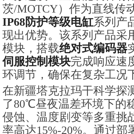
茨/MOTCY）作为直线
IP68防护等级电缸
系列产
现出优势。该系列产品采
模块，搭载
绝对式编码器
伺服控制模块
完成响应速度
环调节，确保在复杂工况
在新疆塔克拉玛干科学探
了80℃昼夜温差环境下的
侵蚀、温度剧变等多重挑
率高达15%-20%。通过部