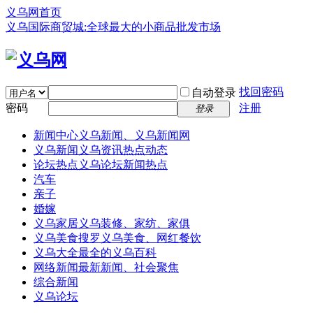
义乌网首页
义乌国际商贸城:全球最大的小商品批发市场
找回密码
自动登录
密码
注册
登录
新闻中心
义乌新闻、义乌新闻网
义乌新闻
义乌资讯热点动态
论坛热点
义乌论坛新闻热点
汽车
亲子
婚嫁
义乌家居
义乌装修、家纺、家俱
义乌美食
搜罗义乌美食、网红餐饮
义乌大全
最全的义乌百科
网络新闻
最新新闻、社会聚焦
综合新闻
义乌论坛