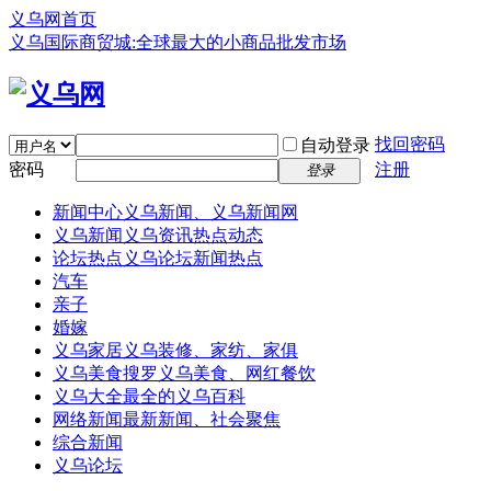
义乌网首页
义乌国际商贸城:全球最大的小商品批发市场
找回密码
自动登录
密码
注册
登录
新闻中心
义乌新闻、义乌新闻网
义乌新闻
义乌资讯热点动态
论坛热点
义乌论坛新闻热点
汽车
亲子
婚嫁
义乌家居
义乌装修、家纺、家俱
义乌美食
搜罗义乌美食、网红餐饮
义乌大全
最全的义乌百科
网络新闻
最新新闻、社会聚焦
综合新闻
义乌论坛