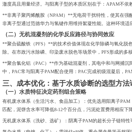
澈度高且用量经济。与阳离子型的本质区别在于：APAM不依
**非离子聚丙烯酰胺（NPAM）**无电荷干扰特性，使其
非离子型通过范德华力与氢键作用维持絮凝性能。这种环境适
（二）无机混凝剂的化学反应路径与协同效应
**聚合
硫酸
铁（PFS）**的技术价值体现在化学除磷与氧化
除。在市政污水除磷、印染废水脱色等场景中，PFS形成的多
**聚合氯化铝（PAC）**作为基础混凝剂，其电中和与网
中，PAC常与阳离子PAM配合使用：PAC完成初级混凝后，
三、成本优化：基于水质诊断的选型方法
（一）水质特征决定药剂组合策略
有机废水体系（生活污水、食品加工）：优先选用阳离子PAM，
匹配，泥饼含水率可降低8-12个百分点，污泥处置费用相应下
无机废水体系（洗砂、选矿）：阴离子PAM的超长分子链特
复杂水质（电镀、化工）：需评估pH值、重金属含量等干扰因