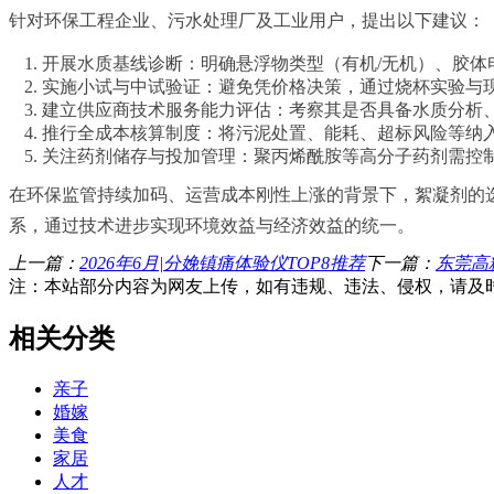
针对环保工程企业、污水处理厂及工业用户，提出以下建议：
开展水质基线诊断：明确悬浮物类型（有机/无机）、胶体
实施小试与中试验证：避免凭价格决策，通过烧杯实验与
建立供应商技术服务能力评估：考察其是否具备水质分析
推行全成本核算制度：将污泥处置、能耗、超标风险等纳入
关注药剂储存与投加管理：聚丙烯酰胺等高分子药剂需控
在环保监管持续加码、运营成本刚性上涨的背景下，絮凝剂的
系，通过技术进步实现环境效益与经济效益的统一。
上一篇：
2026年6月|分娩镇痛体验仪TOP8推荐
下一篇：
东莞高
注：本站部分内容为网友上传，如有违规、违法、侵权，请及
相关分类
亲子
婚嫁
美食
家居
人才