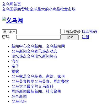
义乌网首页
义乌国际商贸城:全球最大的小商品批发市场
找回密码
自动登录
密码
注册
登录
新闻中心
义乌新闻、义乌新闻网
义乌新闻
义乌资讯热点动态
论坛热点
义乌论坛新闻热点
汽车
亲子
婚嫁
义乌家居
义乌装修、家纺、家俱
义乌美食
搜罗义乌美食、网红餐饮
义乌大全
最全的义乌百科
网络新闻
最新新闻、社会聚焦
综合新闻
义乌论坛