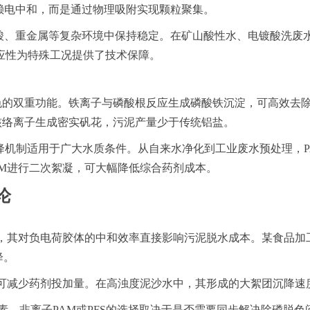
赖电中和，而是通过物理吸附实现颗粒聚集。
在强酸、重金属等复杂环境中保持稳定。在矿山酸性水、电镀酸洗废
应性为特殊工况提供了技术保障。
脱色的双重功能。铁离子与磷酸根反应生成磷酸铁沉淀，可高效去
核络离子生成密实矾花，污泥产量少于传统铝盐。
捕沉降机制适用于广大水质条件。从自来水净化到工业废水预处理，
PAM进行二次絮凝，可大幅降低综合药剂成本。
论
其对负电荷胶体的中和效率直接影响污泥脱水成本。某食品加工厂
降。
性可减少药剂投加量。在高浊度泥沙水中，其形成的大絮团沉降速
素。非离子PAM或PFS的选择取决于是否需要同步解决除磷脱