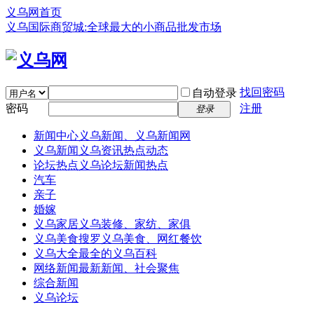
义乌网首页
义乌国际商贸城:全球最大的小商品批发市场
找回密码
自动登录
密码
注册
登录
新闻中心
义乌新闻、义乌新闻网
义乌新闻
义乌资讯热点动态
论坛热点
义乌论坛新闻热点
汽车
亲子
婚嫁
义乌家居
义乌装修、家纺、家俱
义乌美食
搜罗义乌美食、网红餐饮
义乌大全
最全的义乌百科
网络新闻
最新新闻、社会聚焦
综合新闻
义乌论坛