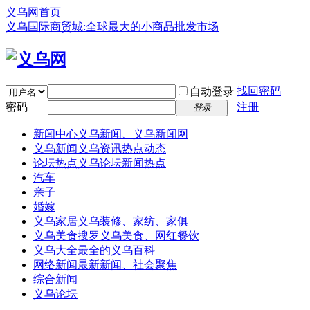
义乌网首页
义乌国际商贸城:全球最大的小商品批发市场
找回密码
自动登录
密码
注册
登录
新闻中心
义乌新闻、义乌新闻网
义乌新闻
义乌资讯热点动态
论坛热点
义乌论坛新闻热点
汽车
亲子
婚嫁
义乌家居
义乌装修、家纺、家俱
义乌美食
搜罗义乌美食、网红餐饮
义乌大全
最全的义乌百科
网络新闻
最新新闻、社会聚焦
综合新闻
义乌论坛