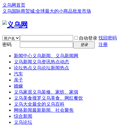
义乌网首页
义乌国际商贸城:全球最大的小商品批发市场
找回密码
自动登录
密码
注册
登录
新闻中心
义乌新闻、义乌新闻网
义乌新闻
义乌资讯热点动态
论坛热点
义乌论坛新闻热点
汽车
亲子
婚嫁
义乌家居
义乌装修、家纺、家俱
义乌美食
搜罗义乌美食、网红餐饮
义乌大全
最全的义乌百科
网络新闻
最新新闻、社会聚焦
综合新闻
义乌论坛