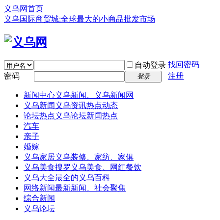
义乌网首页
义乌国际商贸城:全球最大的小商品批发市场
找回密码
自动登录
密码
注册
登录
新闻中心
义乌新闻、义乌新闻网
义乌新闻
义乌资讯热点动态
论坛热点
义乌论坛新闻热点
汽车
亲子
婚嫁
义乌家居
义乌装修、家纺、家俱
义乌美食
搜罗义乌美食、网红餐饮
义乌大全
最全的义乌百科
网络新闻
最新新闻、社会聚焦
综合新闻
义乌论坛