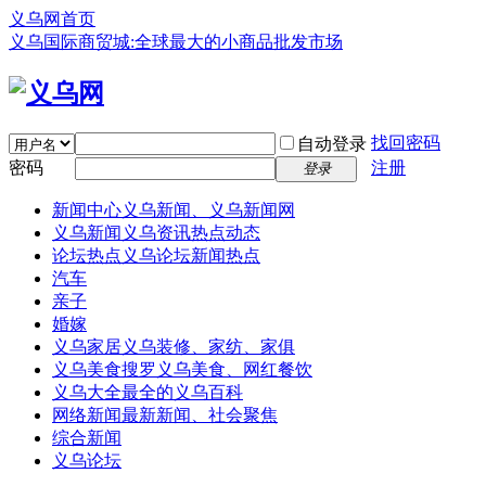
义乌网首页
义乌国际商贸城:全球最大的小商品批发市场
找回密码
自动登录
密码
注册
登录
新闻中心
义乌新闻、义乌新闻网
义乌新闻
义乌资讯热点动态
论坛热点
义乌论坛新闻热点
汽车
亲子
婚嫁
义乌家居
义乌装修、家纺、家俱
义乌美食
搜罗义乌美食、网红餐饮
义乌大全
最全的义乌百科
网络新闻
最新新闻、社会聚焦
综合新闻
义乌论坛