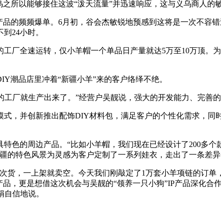
乌之所以能够接住这波“泼天流量”并迅速响应，这与义乌商人的
产品的频频爆单。6月初，谷会杰敏锐地预感到这将是一次不容
到24小时。
杰的工厂全速运转，仅小羊帽一个单品日产量就达5万至10万顶。
IY潮品店里冲着“新疆小羊”来的客户络绎不绝。
我的工厂就生产出来了。”经营户吴靓说，强大的开发能力、完善
式，并创新推出配饰DIY材料包，满足客户的个性化需求，同
特色的周边产品。“比如小羊帽，我们现在已经设计了200多个
新疆的特色风景为灵感为客户定制了一系列娃衣，走出了一条差异
次货，一上架就卖空。今天我们刚敲定了1万套小羊项链的订单
产品，更是想借这次机会与吴靓的“领养一只小狗”IP产品深化合
娟自信地说。