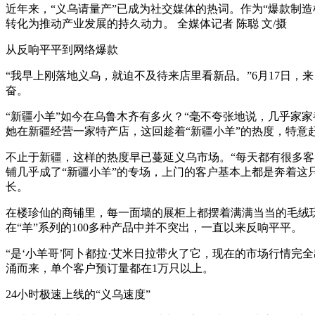
近年来，“义乌请量产”已成为社交媒体的热词。作为“爆款制
转化为推动产业发展的持久动力。 全媒体记者 陈聪 文/摄
从反响平平到网络爆款
“我早上刚落地义乌，就迫不及待来店里看新品。”6月17日，
奋。
“新疆小羊”如今在乌鲁木齐有多火？“毫不夸张地说，几乎家家
她在新疆经营一家特产店，这回趁着“新疆小羊”的热度，特意赶
不止于新疆，这样的热度早已蔓延义乌市场。“每天都有很多客
铺几乎成了“新疆小羊”的专场，上门的客户基本上都是奔着这
长。
在楼珍仙的商铺里，每一面墙的展柜上都摆着满满当当的毛绒玩
在“羊”系列的100多种产品中并不突出，一直以来反响平平。
“是‘小羊哥’阿卜都拉·艾米日拉带火了它，现在的市场行情
涌而来，单个客户预订量都在1万只以上。
24小时极速上线的“义乌速度”