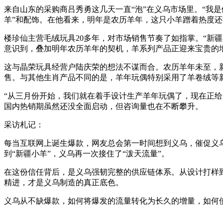
来自山东的采购商吕秀勇这几天一直“泡”在义乌市场里。“我是
羊”和配饰。在他看来，明年是农历羊年，这只小羊蹭着热度
楼珍仙主营毛绒玩具20多年，对市场销售节奏了如指掌。“新疆
意识到，叠加明年农历羊年的契机，羊系列产品正迎来宝贵的
这与晶荣玩具经营户陆庆荣的想法不谋而合。农历羊年未至，新
售。与其他生肖产品不同的是，羊年玩偶特别采用了羊卷绒等
“从三月份开始，我们就在着手设计生产羊年玩偶了，现在正
国内热销期虽然还没全面启动，但咨询量也在不断攀升。
采访札记：
每当互联网上诞生爆款，网友总会第一时间想到义乌，催促义乌
到“新疆小羊”，义乌再一次接住了“泼天流量”。
在这份信任背后，是义乌强韧完整的供应链体系。从设计打样
精进，才是义乌制造的真正底色。
义乌从不缺爆款，如何将爆发的流量转化为长久的增量，如何使