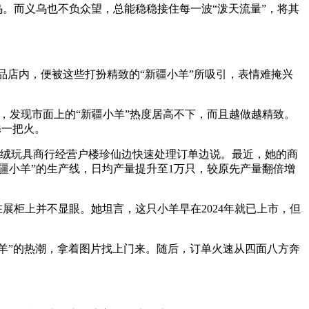
乌。而义乌也不负众望，总能稳稳接住每一波“泼天流量”，将其
潮品店内，便被这些打扮精致的“新疆小羊”所吸引，表情难掩兴
遍，发现市面上的“新疆小羊”热度居高不下，而且越做越精致。
添一把火。
毛绒玩具商行经营户楼珍仙边快速处理订单边说。最近，她的商
疆小羊”的生产线，日均产量提升至1万只，较原先产量翻倍增
展柜上并不显眼。她坦言，这只小羊早在2024年就已上市，但
小羊”的热潮，拿着图片找上门来。随后，订单火速从四面八方奔