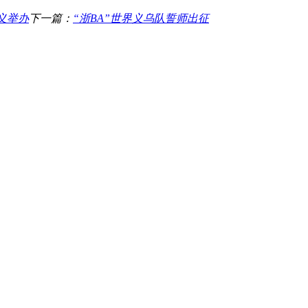
义举办
下一篇：
“浙BA”世界义乌队誓师出征