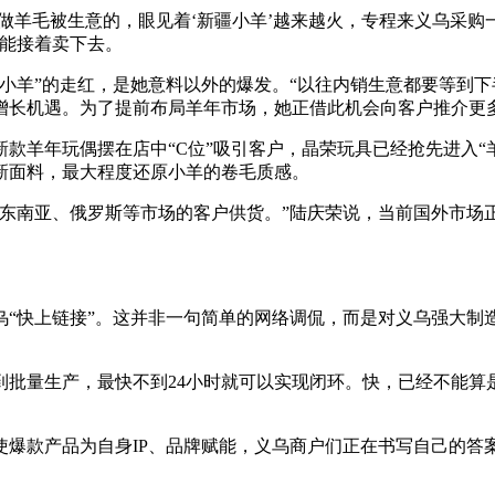
做羊毛被生意的，眼见着‘新疆小羊’越来越火，专程来义乌采购一
还能接着卖下去。
小羊”的走红，是她意料以外的爆发。“以往内销生意都要等到下
增长机遇。为了提前布局羊年市场，她正借此机会向客户推介更
款羊年玩偶摆在店中“C位”吸引客户，晶荣玩具已经抢先进入“
新面料，最大程度还原小羊的卷毛质感。
给东南亚、俄罗斯等市场的客户供货。”陆庆荣说，当前国外市场
“快上链接”。这并非一句简单的网络调侃，而是对义乌强大制造
到批量生产，最快不到24小时就可以实现闭环。快，已经不能算
爆款产品为自身IP、品牌赋能，义乌商户们正在书写自己的答