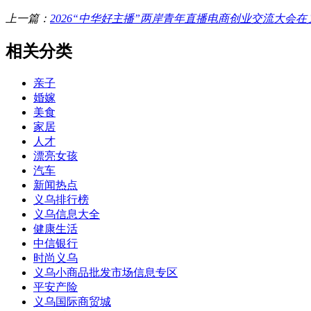
上一篇：
2026“中华好主播”两岸青年直播电商创业交流大会在
相关分类
亲子
婚嫁
美食
家居
人才
漂亮女孩
汽车
新闻热点
义乌排行榜
义乌信息大全
健康生活
中信银行
时尚义乌
义乌小商品批发市场信息专区
平安产险
义乌国际商贸城