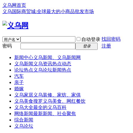
义乌网首页
义乌国际商贸城:全球最大的小商品批发市场
找回密码
自动登录
密码
注册
登录
新闻中心
义乌新闻、义乌新闻网
义乌新闻
义乌资讯热点动态
论坛热点
义乌论坛新闻热点
汽车
亲子
婚嫁
义乌家居
义乌装修、家纺、家俱
义乌美食
搜罗义乌美食、网红餐饮
义乌大全
最全的义乌百科
网络新闻
最新新闻、社会聚焦
综合新闻
义乌论坛