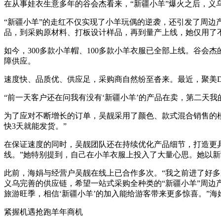
在从事娃衣生意多年的谷会杰看来，“新疆小羊”爆火之后，义
“新疆小羊”的走红不仅实现了小羊玩偶的逆袭，还引发了周边
品，到采购原材料、打板设计样品，再到量产上线，她仅用了不
如今，300多款小羊帽、100多款小羊衣服已全部上线。谷会
障供应。
速度快、品质优、供应足，采购商自然纷至沓来。最近，聚美D
“前一天客户还在问我有没有‘新疆小羊’的产品在卖，第二天
为了应对不断增长的订单，吴靓采用了颜色、款式混合销售的模
快3天就能发货。”
在保证速度的同时，吴靓团队还在持续优化产品细节，打造更具
线。”她特别提到，自己在小羊衣服上投入了大量心思。她以
此前，海娟与经营户吴靓在线上已合作多次。“我之前进了好多
义乌完善的供应链，希望一站式采购全种类的“新疆小羊”周边
旅游旺季，相信‘新疆小羊’的加入能给游客带来更多惊喜。”海
紧握机遇抢跑羊年商机