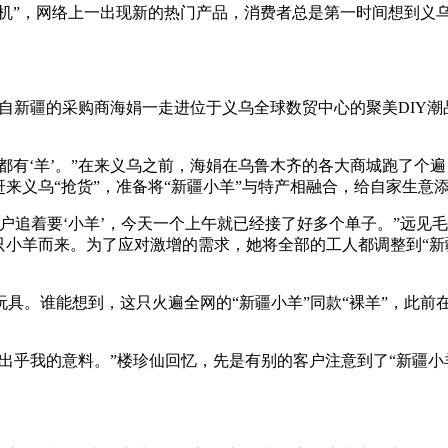
造机”，网络上一出现新的热门产品，消费者总是第一时间想到义
来自新疆的采购商海娟一走进位于义乌全球数贸中心的聚美DIY
都有‘羊’。”在来义乌之前，海娟在乌鲁木齐的各大商城跑了个
来义乌“抢货”，准备将“新疆小羊”与特产相融合，给自家生意
户追着要‘小羊’，今天一个上午就已经接了好多个单子。”远见
只小羊而来。为了应对激增的需求，她将全部的工人都调整到“新
具。谁能想到，这只火遍全网的“新疆小羊”同款“裸羊”，此前在
完全出乎我的意料。”楼珍仙回忆，先是有别的客户注意到了“新疆