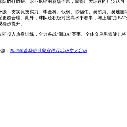
球队敢打敢拼、永不退缩的赛场作风，获得广大球迷的广泛认可
升级，夯实竞技实力。李金科、钱枫、陈锦伟、吴超海、吴建国等
更趋合理。此外，球队还积极对接高水平赛事，与上届“浙BA
现稳步提升。
即投入热身训练，全力备战“浙BA”赛事。全体义乌男篮健儿将
一篇：
2026年金华市节能宣传月活动在义启动