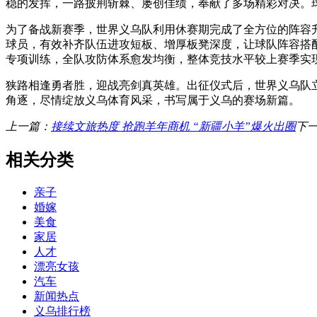
稳的发挥，一路披荆斩棘、屡创佳绩，奉献了多场精彩对决。
为了备战新赛季，世界义乌队利用休赛期完成了全方位的阵容
球员，有效补齐队伍进攻短板、增厚板凳深度，让球队阵容搭配
专项训练，全队攻防体系愈发均衡，整体竞技水平较上赛季实
狭路相逢勇者胜，迎战亮剑真英雄。出征仪式后，世界义乌队立
角逐，尽情绽放义乌体育风采，书写属于义乌的赛场新篇。
上一篇：
接续文旅热度 抢跑羊年商机 “新疆小羊”爆火出圈
下
相关分类
亲子
婚嫁
美食
家居
人才
漂亮女孩
汽车
新闻热点
义乌排行榜