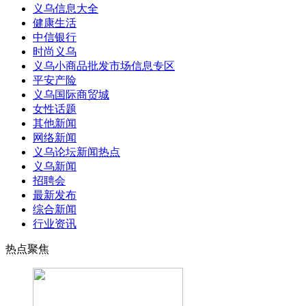
义乌信息大全
健康生活
中信银行
时尚义乌
义乌小商品批发市场信息专区
平安产险
义乌国际商贸城
女性话题
其他新闻
网络新闻
义乌论坛新闻热点
义乌新闻
招聘会
最新发布
综合新闻
行业资讯
热点聚焦