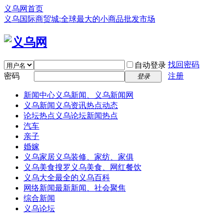
义乌网首页
义乌国际商贸城:全球最大的小商品批发市场
找回密码
自动登录
密码
注册
登录
新闻中心
义乌新闻、义乌新闻网
义乌新闻
义乌资讯热点动态
论坛热点
义乌论坛新闻热点
汽车
亲子
婚嫁
义乌家居
义乌装修、家纺、家俱
义乌美食
搜罗义乌美食、网红餐饮
义乌大全
最全的义乌百科
网络新闻
最新新闻、社会聚焦
综合新闻
义乌论坛