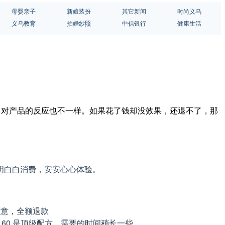
母婴亲子
新娘装扮
其它新闻
时尚义乌
义乌教育
拍婚纱照
中信银行
健康生活
同，对产品的反应也不一样。如果花了钱却没效果，还退不了，那
明白白消费，安安心心体验。
天不满意，全额退款
 60 是顶级配方，需要的时间稍长一些。