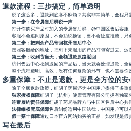
退款流程：三步搞定，简单透明
说了这么多，退款到底麻不麻烦？其实非常简单，全程只
第一步：在专属售后群说一声
打开你购买产品时加入的专属售后群，@中国区售后客服，说
客服不会追问原因，不会劝说挽留，更不会扯皮推诿，只
第二步：把剩余产品寄回杭州售后中心
按照客服给的地址，把剩下未服用的产品打包寄过去。运
第三步：收到货当天，全额退款原路返回
杭州售后中心收到退回的产品后，当天就会处理退款，全
整个流程透明、高效，没有任何复杂的环节，也不需要你
多重保障：不止是退款，更是全方位的安
除了全额退款政策，红胡子药局还为中国用户提供了多重
独家授权保障
红胡子（杭州）健康管理有限公司拥有独家
连带履约责任保障
红胡子药局品牌方与中国区售后中心共同
法律维权兜底保障
售后纠纷适用中国法律，中国用户可以
假一赔十保障
通过日本官方网站购买的正品，如发现是假
写在最后