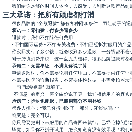
我们给你足够的时间去体验，去感受，去判断这款产品到
三大承诺：把所有顾虑都打消
很多品牌的 "全额退款" 都有各种附加条件，而红胡子的退
承诺一：零扣费，付多少退多少
退款时，我们不扣除任何费用 ——
• 不扣国际运费 • 不扣海关税费 • 不扣已经拆封服用的
你实际支付了多少钱，就会收到多少退款，一分钱都不会
对于跨境消费来说，这一点尤为难得。很多品牌退款时都会
承诺二：无需举证，不满意你说了算
申请退款时，你不需要说明任何理由，不需要提供任何证
不需要医院的诊断报告，不需要体检数据，不需要拍照录视
一句 "我要退款" 就够了。
"不满意" 的定义，完全由你说了算。我们相信用户的真
承诺三：拆封也能退，已服用部分不用补钱
很多人担心："我已经拆封吃了一部分，还能退吗？"
答案是：完全可以。
你只需要把剩下未服用的产品寄回来就行。已经吃掉的那
毕竟，如果你不拆开试用，怎么知道有没有效果呢？我们