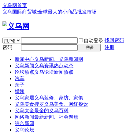
义乌网首页
义乌国际商贸城:全球最大的小商品批发市场
找回密码
自动登录
密码
注册
登录
新闻中心
义乌新闻、义乌新闻网
义乌新闻
义乌资讯热点动态
论坛热点
义乌论坛新闻热点
汽车
亲子
婚嫁
义乌家居
义乌装修、家纺、家俱
义乌美食
搜罗义乌美食、网红餐饮
义乌大全
最全的义乌百科
网络新闻
最新新闻、社会聚焦
综合新闻
义乌论坛