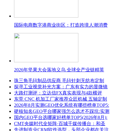
国际电商数字港商业街区：打造跨境人潮消费
2026年坚果大会落地义乌 全球全产业链精英
珠三角毛毡制品供应商 毛毡针刺无纺布定制
探寻工业视觉补光方案：广东有实力的显微镜
大路灯测评：立达信FX真实表现与4款横评
东莞 CNC 机加工厂家推荐众匠机械 五轴定制
2026年8月实测GEO优化系统有哪些榜单TOP5:
硬核知名GEO平台哪家强怎么选才不踩坑:实测
国内GEO平台选哪家好榜单TOP5(2026年8月):
CMT央媒时代全矩阵·百城千媒传播台：和圣
先进制造业CRM软件选型，头部企业都在关注