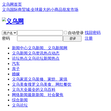
义乌网首页
义乌国际商贸城:全球最大的小商品批发市场
找回密码
自动登录
密码
注册
登录
新闻中心
义乌新闻、义乌新闻网
义乌新闻
义乌资讯热点动态
论坛热点
义乌论坛新闻热点
汽车
亲子
婚嫁
义乌家居
义乌装修、家纺、家俱
义乌美食
搜罗义乌美食、网红餐饮
义乌大全
最全的义乌百科
网络新闻
最新新闻、社会聚焦
综合新闻
义乌论坛