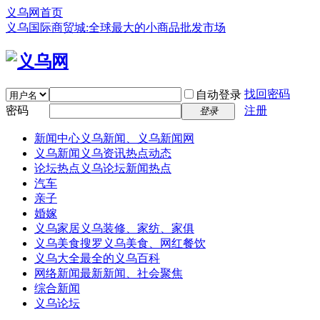
义乌网首页
义乌国际商贸城:全球最大的小商品批发市场
找回密码
自动登录
密码
注册
登录
新闻中心
义乌新闻、义乌新闻网
义乌新闻
义乌资讯热点动态
论坛热点
义乌论坛新闻热点
汽车
亲子
婚嫁
义乌家居
义乌装修、家纺、家俱
义乌美食
搜罗义乌美食、网红餐饮
义乌大全
最全的义乌百科
网络新闻
最新新闻、社会聚焦
综合新闻
义乌论坛