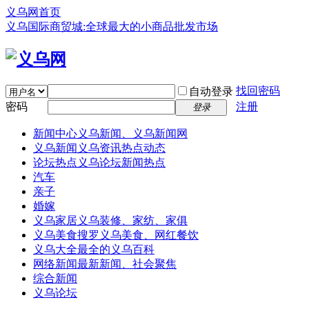
义乌网首页
义乌国际商贸城:全球最大的小商品批发市场
找回密码
自动登录
密码
注册
登录
新闻中心
义乌新闻、义乌新闻网
义乌新闻
义乌资讯热点动态
论坛热点
义乌论坛新闻热点
汽车
亲子
婚嫁
义乌家居
义乌装修、家纺、家俱
义乌美食
搜罗义乌美食、网红餐饮
义乌大全
最全的义乌百科
网络新闻
最新新闻、社会聚焦
综合新闻
义乌论坛