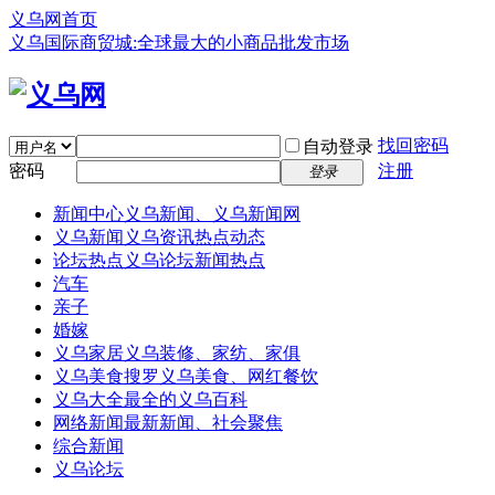
义乌网首页
义乌国际商贸城:全球最大的小商品批发市场
找回密码
自动登录
密码
注册
登录
新闻中心
义乌新闻、义乌新闻网
义乌新闻
义乌资讯热点动态
论坛热点
义乌论坛新闻热点
汽车
亲子
婚嫁
义乌家居
义乌装修、家纺、家俱
义乌美食
搜罗义乌美食、网红餐饮
义乌大全
最全的义乌百科
网络新闻
最新新闻、社会聚焦
综合新闻
义乌论坛