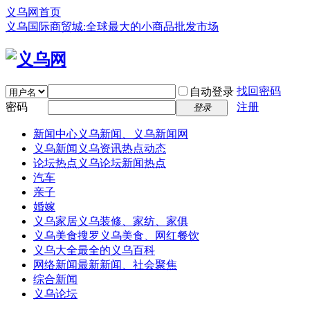
义乌网首页
义乌国际商贸城:全球最大的小商品批发市场
找回密码
自动登录
密码
注册
登录
新闻中心
义乌新闻、义乌新闻网
义乌新闻
义乌资讯热点动态
论坛热点
义乌论坛新闻热点
汽车
亲子
婚嫁
义乌家居
义乌装修、家纺、家俱
义乌美食
搜罗义乌美食、网红餐饮
义乌大全
最全的义乌百科
网络新闻
最新新闻、社会聚焦
综合新闻
义乌论坛