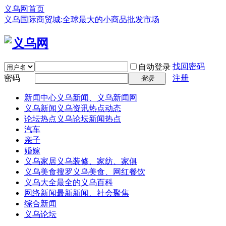
义乌网首页
义乌国际商贸城:全球最大的小商品批发市场
找回密码
自动登录
密码
注册
登录
新闻中心
义乌新闻、义乌新闻网
义乌新闻
义乌资讯热点动态
论坛热点
义乌论坛新闻热点
汽车
亲子
婚嫁
义乌家居
义乌装修、家纺、家俱
义乌美食
搜罗义乌美食、网红餐饮
义乌大全
最全的义乌百科
网络新闻
最新新闻、社会聚焦
综合新闻
义乌论坛