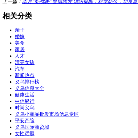
上一篇：
本月“蛇扰民”警情频发 消防提醒：科学防范，切忌
相关分类
亲子
婚嫁
美食
家居
人才
漂亮女孩
汽车
新闻热点
义乌排行榜
义乌信息大全
健康生活
中信银行
时尚义乌
义乌小商品批发市场信息专区
平安产险
义乌国际商贸城
女性话题