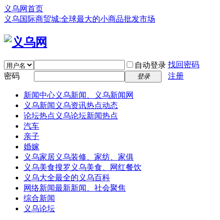
义乌网首页
义乌国际商贸城:全球最大的小商品批发市场
找回密码
自动登录
密码
注册
登录
新闻中心
义乌新闻、义乌新闻网
义乌新闻
义乌资讯热点动态
论坛热点
义乌论坛新闻热点
汽车
亲子
婚嫁
义乌家居
义乌装修、家纺、家俱
义乌美食
搜罗义乌美食、网红餐饮
义乌大全
最全的义乌百科
网络新闻
最新新闻、社会聚焦
综合新闻
义乌论坛