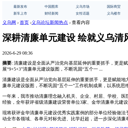
最新发布
中国图库
义乌市场
国际商贸
新车上市
财经新闻
女性话题
义乌楼市
义乌网
›
首页
›
义乌论坛新闻热点
›
查看内容
深耕清廉单元建设 绘就义乌清
2026-6-29 08:36
摘要
: 清廉建设是全面从严治党向基层延伸的重要抓手，更是
展“9+5+3”清廉单元建设版图，不断巩固“五个一 ...
清廉建设是全面从严治党向基层延伸的重要抓手，更是赋能地方高
廉单元建设版图，不断巩固“五个一”工作机制成果，以系统思
一年来，我市推动清廉理念融入机关、企业、村居、学校、医
经验，全年获评省级清廉建设荣誉单位3家、金华清廉单元建设
现将获评金华清廉单元建设优秀实践案例的部分单位经验做法
动全市各领域、各单元对标先进、比学赶超，进一步深化清廉