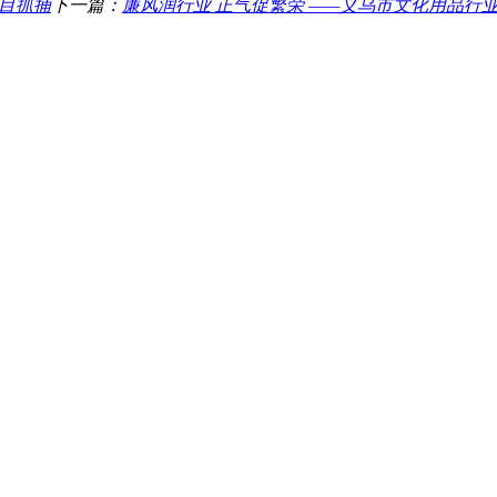
盲目抓捕
下一篇：
廉风润行业 正气促繁荣 ——义乌市文化用品行