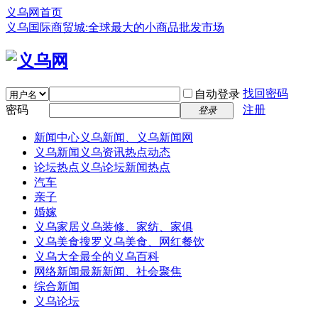
义乌网首页
义乌国际商贸城:全球最大的小商品批发市场
找回密码
自动登录
密码
注册
登录
新闻中心
义乌新闻、义乌新闻网
义乌新闻
义乌资讯热点动态
论坛热点
义乌论坛新闻热点
汽车
亲子
婚嫁
义乌家居
义乌装修、家纺、家俱
义乌美食
搜罗义乌美食、网红餐饮
义乌大全
最全的义乌百科
网络新闻
最新新闻、社会聚焦
综合新闻
义乌论坛