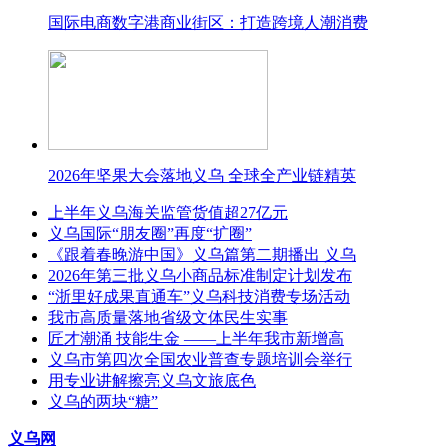
国际电商数字港商业街区：打造跨境人潮消费
2026年坚果大会落地义乌 全球全产业链精英
上半年义乌海关监管货值超27亿元
义乌国际“朋友圈”再度“扩圈”
《跟着春晚游中国》义乌篇第二期播出 义乌
2026年第三批义乌小商品标准制定计划发布
“浙里好成果直通车”义乌科技消费专场活动
我市高质量落地省级文体民生实事
匠才潮涌 技能生金 ——上半年我市新增高
义乌市第四次全国农业普查专题培训会举行
用专业讲解擦亮义乌文旅底色
义乌的两块“糖”
义乌网