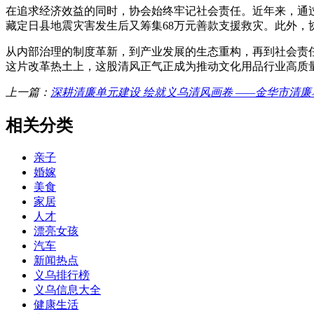
在追求经济效益的同时，协会始终牢记社会责任。近年来，通过
藏定日县地震灾害发生后又筹集68万元善款支援救灾。此外，协
从内部治理的制度革新，到产业发展的生态重构，再到社会责任
这片改革热土上，这股清风正气正成为推动文化用品行业高质
上一篇：
深耕清廉单元建设 绘就义乌清风画卷 ——金华市清
相关分类
亲子
婚嫁
美食
家居
人才
漂亮女孩
汽车
新闻热点
义乌排行榜
义乌信息大全
健康生活