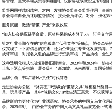
务管理、重大事项决策等9项细则。仅财务板块就设立专职部门、配
监督网同样越织越密。对内，发挥协会监事会监督作用，事前
事会每年向会员述职监督情况，接受会员评议。对外，强化第
服务赋能：激活“清廉+产业”乘数效应
“加入协会供应链平台后，原材料采购成本降了5%，订单交付
针对行业长期存在的“信息孤岛”“低价竞争”等痛点，协会牵
仅实现了上下游信息的贯通，还为企业提供专业化发展指导。在
成评审组，对报名入驻的品牌进行资质审核、产品抽检，全过程
这种透明化模式也被复制到国际舞台。2023年和2024年
止私下返点等措施，展会吸引了新加坡、马来西亚、泰国等地采购商
品牌引领：书写“清风+责任”时代答卷
走进协会办公区，“骆宾王”IP形象的“廉洁文具”展柜格外醒
具、玩具等产品，其中“咏鹅文化”IP凭借清正寓意，不仅获
品牌影响力更转化为行业话语权。协会承办的中国义乌文化用品展览
录。2025年9月，由协会主办的中国义乌文具礼品展览会正式