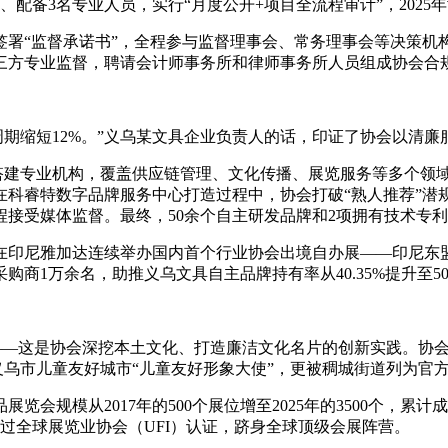
备3名专业人员，实行“月度公开+项目全流程审计”，2025年
签署“监督承诺书”，全程参与监督理事会、常务理事会等决策机
三方专业监督，聘请会计师事务所和律师事务所人员组成协会合
周期缩短12%。”义乌某文具企业负责人的话，印证了协会以清
头搭建专业机构，覆盖供应链管理、文化传播、展览服务等多个领
科睿特数字品牌服务中心打造过程中，协会打破“熟人推荐”潜规
接受媒体监督。最终，50余个自主研发品牌和2项拥有技术专
，协会在印尼雅加达连续举办国内首个行业协会出境自办展——印尼
1万余名，助推义乌文具自主品牌持有率从40.35%提升至50.
目——这是协会深挖本土文化、打造廉洁文化名片的创新实践。协会
评义乌市儿童友好城市“儿童友好形象大使”，更被稠城街道列为
会规模从2017年的500个展位增至2025年的3500个，累
通过全球展览业协会（UFI）认证，跻身全球顶级会展阵营。