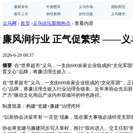
最新发布
中国图库
义乌市场
国际商贸
新车上市
财经新闻
女性话题
义乌楼市
义乌网
›
首页
›
义乌论坛新闻热点
›
查看内容
廉风润行业 正气促繁荣 ——
2026-6-29 08:37
摘要
: 在“世界超市”义乌，一支由600余家企业组成的“文化
育文心”品牌，将廉洁理念嵌入 ...
在“世界超市”义乌，一支由600余家企业组成的“文化军团”
心”品牌，将廉洁理念嵌入行业治理全链条。近年来协会先后获
产力”驱动文化用品产业内外双循环的特色路径。
制度筑基：构建“党建+廉建”治理闭环
“以前协会决策常有‘一言堂’现象，现在重大事项必须经党支
协会将党建与廉建同步写入章程，推行“双向进入、交叉任职”