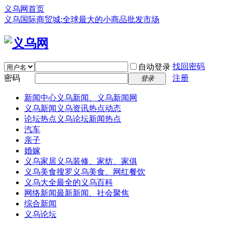
义乌网首页
义乌国际商贸城:全球最大的小商品批发市场
找回密码
自动登录
密码
注册
登录
新闻中心
义乌新闻、义乌新闻网
义乌新闻
义乌资讯热点动态
论坛热点
义乌论坛新闻热点
汽车
亲子
婚嫁
义乌家居
义乌装修、家纺、家俱
义乌美食
搜罗义乌美食、网红餐饮
义乌大全
最全的义乌百科
网络新闻
最新新闻、社会聚焦
综合新闻
义乌论坛