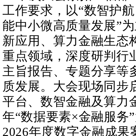
工作要求，以
“
数智护航
能中小微高质量发展
”
为
新应用
、
算力金融生态
重点领域
，深度
研判行
主旨报告、专题分享等
质发展。大会现场同步
平台
、
数智金融
及
算力
年
“数据要素×金融服务
2026年度数
字
金融成果