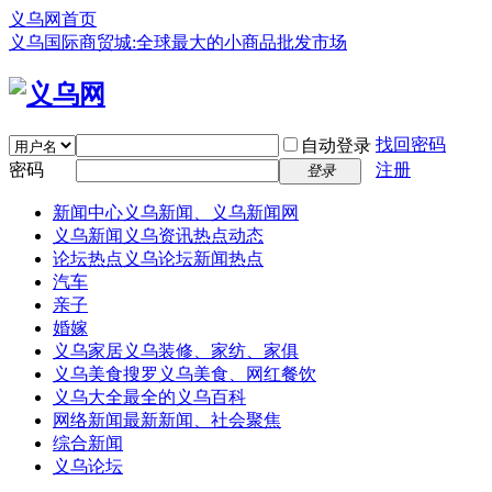
义乌网首页
义乌国际商贸城:全球最大的小商品批发市场
找回密码
自动登录
密码
注册
登录
新闻中心
义乌新闻、义乌新闻网
义乌新闻
义乌资讯热点动态
论坛热点
义乌论坛新闻热点
汽车
亲子
婚嫁
义乌家居
义乌装修、家纺、家俱
义乌美食
搜罗义乌美食、网红餐饮
义乌大全
最全的义乌百科
网络新闻
最新新闻、社会聚焦
综合新闻
义乌论坛