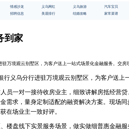
情感沙龙
义乌网红
义乌旅游
汽车宝贝
招聘信息
美眉排行
结婚攻略
家常菜谱
务到家
分行进驻万境观云别墅区，为客户送上一站式场景化金融服务。交
信银行义乌
分行
进驻万境观云别墅区，
为客户
送上
作人员一对一接待收房业主，细致讲解房抵经营贷
资金需求，量身定制适配的融资解决方案。现场同
收获在场业主一致好评。
区、楼盘线下实景服务场景，做实做细普惠金融服