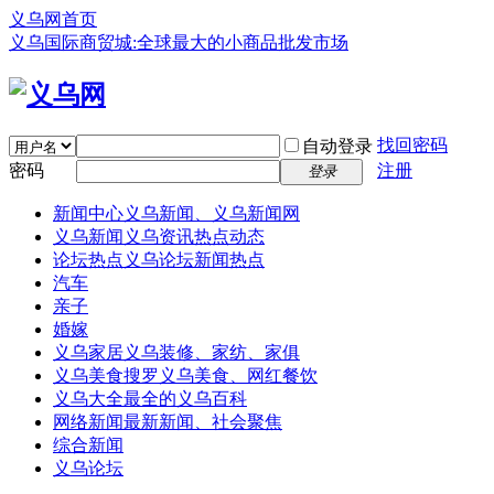
义乌网首页
义乌国际商贸城:全球最大的小商品批发市场
找回密码
自动登录
密码
注册
登录
新闻中心
义乌新闻、义乌新闻网
义乌新闻
义乌资讯热点动态
论坛热点
义乌论坛新闻热点
汽车
亲子
婚嫁
义乌家居
义乌装修、家纺、家俱
义乌美食
搜罗义乌美食、网红餐饮
义乌大全
最全的义乌百科
网络新闻
最新新闻、社会聚焦
综合新闻
义乌论坛