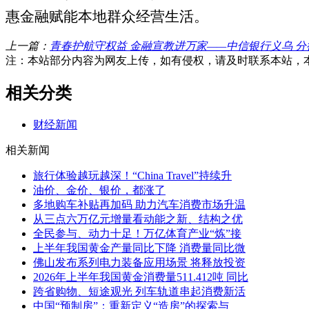
惠金融赋能本地群众经营生活。
上一篇：
青春护航守权益 金融宣教进万家——中信银行义乌 分行
注：本站部分内容为网友上传，如有侵权，请及时联系本站，
相关分类
财经新闻
相关新闻
旅行体验越玩越深！“China Travel”持续升
油价、金价、银价，都涨了
多地购车补贴再加码 助力汽车消费市场升温
从三点六万亿元增量看动能之新、结构之优
全民参与、动力十足！万亿体育产业“炼”接
上半年我国黄金产量同比下降 消费量同比微
佛山发布系列电力装备应用场景 将释放投资
2026年上半年我国黄金消费量511.412吨 同比
跨省购物、短途观光 列车轨道串起消费新活
中国“预制房”：重新定义“造房”的探索与