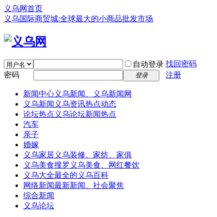
义乌网首页
义乌国际商贸城:全球最大的小商品批发市场
找回密码
自动登录
密码
注册
登录
新闻中心
义乌新闻、义乌新闻网
义乌新闻
义乌资讯热点动态
论坛热点
义乌论坛新闻热点
汽车
亲子
婚嫁
义乌家居
义乌装修、家纺、家俱
义乌美食
搜罗义乌美食、网红餐饮
义乌大全
最全的义乌百科
网络新闻
最新新闻、社会聚焦
综合新闻
义乌论坛