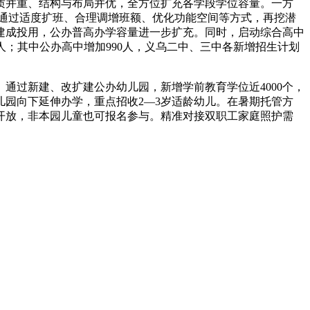
提质并重、结构与布局并优，全方位扩充各学段学位容量。一方
面，通过适度扩班、合理调增班额、优化功能空间等方式，再挖潜
程建成投用，公办普高办学容量进一步扩充。同时，启动综合高中
95人；其中公办高中增加990人，义乌二中、三中各新增招生计划
通过新建、改扩建公办幼儿园，新增学前教育学位近4000个，
儿园向下延伸办学，重点招收2—3岁适龄幼儿。在暑期托管方
开放，非本园儿童也可报名参与。精准对接双职工家庭照护需