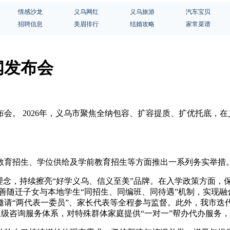
情感沙龙
义乌网红
义乌旅游
汽车宝贝
招聘信息
美眉排行
结婚攻略
家常菜谱
闻发布会
新闻发布会。 2026年，义乌市聚焦全纳包容、扩容提质、扩优托
务教育招生、学位供给及学前教育招生等方面推出一系列务实举措
”理念，持续擦亮“好学义乌、信义至美”品牌。在入学政策方面
完善随迁子女与本地学生“同招生、同编班、同待遇”机制，实现融
请“两代表一委员”、家长代表等全程参与监督。此外，我市迭代
”三级咨询服务体系，对特殊群体家庭提供“一对一”帮办代办服务，