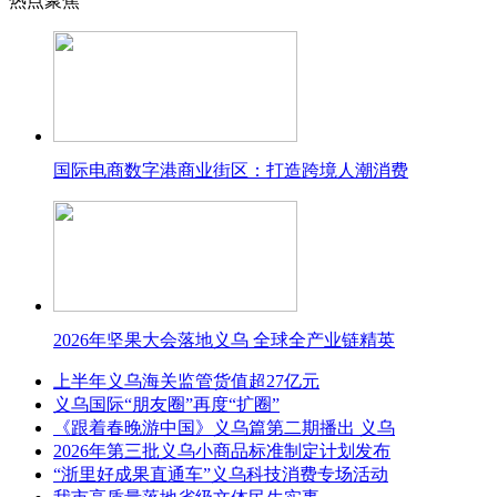
热点聚焦
国际电商数字港商业街区：打造跨境人潮消费
2026年坚果大会落地义乌 全球全产业链精英
上半年义乌海关监管货值超27亿元
义乌国际“朋友圈”再度“扩圈”
《跟着春晚游中国》义乌篇第二期播出 义乌
2026年第三批义乌小商品标准制定计划发布
“浙里好成果直通车”义乌科技消费专场活动