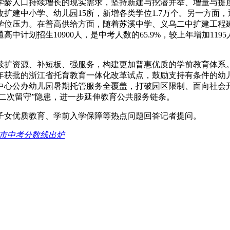
扣学龄人口持续增长的现实需求，坚持新建与挖潜并举、增量与
改扩建中小学、幼儿园15所，新增各类学位1.7万个。另一方
的学位压力。在普高供给方面，随着苏溪中学、义乌二中扩建工
高中计划招生10900人，是中考人数的65.9%，较上年增加11
持续扩资源、补短板、强服务，构建更加普惠优质的学前教育体系。
6年获批的浙江省托育教育一体化改革试点，鼓励支持有条件的幼
街中心公办幼儿园暑期托管服务全覆盖，打破园区限制、面向社会
“二次留守”隐患，进一步延伸教育公共服务链条。
子女优质教育、学前入学保障等热点问题回答记者提问。
义乌市中考分数线出炉