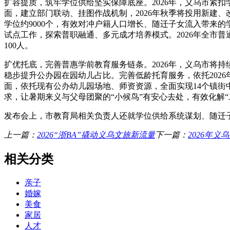
扩容提质，筑牢学位供给坚实保障底座。2026年，义乌市紧
面，建立部门联动、挂图作战机制，2026年秋季将投用新建、
学位约9000个，有效对冲户籍人口增长、随迁子女流入带来
试点工作，探索普职融通、多元成才培养模式。2026年全市普通
100人。
扩优托底，完善普惠学前教育服务链条。2026年，义乌市将
稳步提升公办园在园幼儿占比。完善低龄托育服务，依托202
面，依托现有公办幼儿园场地、师资资源，全面实现14个镇
求，让暑期来义与父母团聚的“小候鸟”有安心去处，有效化解
发布会上，市教育局相关负责人还就学位供给系统谋划、随迁
上一篇：
2026“浙BA”撬动义乌文旅新流量
下一篇：
2026年
相关分类
亲子
婚嫁
美食
家居
人才