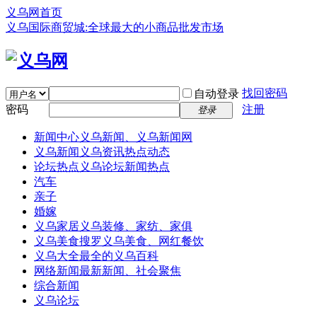
义乌网首页
义乌国际商贸城:全球最大的小商品批发市场
找回密码
自动登录
密码
注册
登录
新闻中心
义乌新闻、义乌新闻网
义乌新闻
义乌资讯热点动态
论坛热点
义乌论坛新闻热点
汽车
亲子
婚嫁
义乌家居
义乌装修、家纺、家俱
义乌美食
搜罗义乌美食、网红餐饮
义乌大全
最全的义乌百科
网络新闻
最新新闻、社会聚焦
综合新闻
义乌论坛