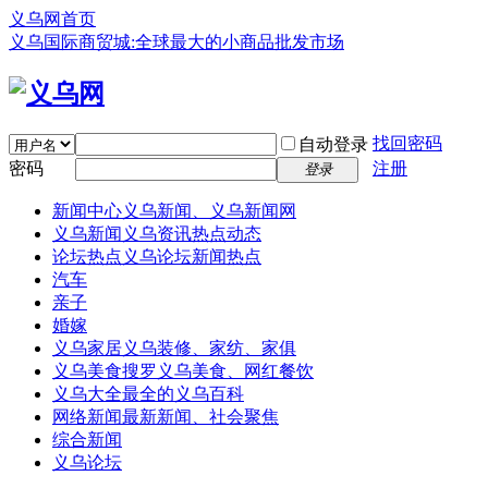
义乌网首页
义乌国际商贸城:全球最大的小商品批发市场
找回密码
自动登录
密码
注册
登录
新闻中心
义乌新闻、义乌新闻网
义乌新闻
义乌资讯热点动态
论坛热点
义乌论坛新闻热点
汽车
亲子
婚嫁
义乌家居
义乌装修、家纺、家俱
义乌美食
搜罗义乌美食、网红餐饮
义乌大全
最全的义乌百科
网络新闻
最新新闻、社会聚焦
综合新闻
义乌论坛