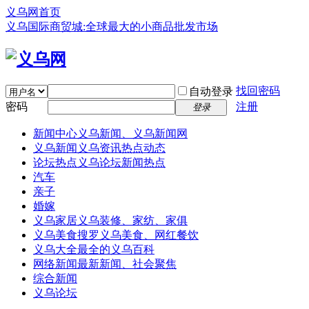
义乌网首页
义乌国际商贸城:全球最大的小商品批发市场
找回密码
自动登录
密码
注册
登录
新闻中心
义乌新闻、义乌新闻网
义乌新闻
义乌资讯热点动态
论坛热点
义乌论坛新闻热点
汽车
亲子
婚嫁
义乌家居
义乌装修、家纺、家俱
义乌美食
搜罗义乌美食、网红餐饮
义乌大全
最全的义乌百科
网络新闻
最新新闻、社会聚焦
综合新闻
义乌论坛