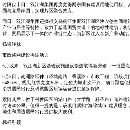
时隔仅十日，双江湖集团再度竞得两宗国有建设用地使用权。其
圈与宜居家园，实现片区聚合效应。
同日，双江湖集团还摘得义乌稠江集聚双江湖区块农创空间建设项
产业与居住等特性，致力于塑造国贸大道上的地标性建筑，构
营、贸易展示于一体的产业链生态，为新区注入全新产业动能
畅通经脉
市政路网建设再添活力
6月以来，双江湖新区基础设施建设接连取得新突破，一批重
6月8日，南洲路延伸（环城南路—香溪路）市政工程二阶段
648.6米，规划红线宽度36米，定位为城市次干路。项目
沿线居民出行及科教园区后续运营提供坚实保障。
紧随其后，位于科教园区的湖山路（大学路—科圣路）道路建设
时速40公里。值得一提的是，该项目紧扣“海绵城市”建设理
师生和周边居民出行提供极大便利。
标杆引领