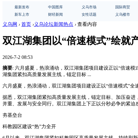
最新发布
中国图库
义乌市场
国际商贸
新车上市
财经新闻
女性话题
义乌楼市
义乌网
›
首页
›
义乌论坛新闻热点
›
查看内容
双江湖集团以“倍速模式”绘就
2026-7-2 08:53
摘要
: 六月盛夏，热浪涌动，双江湖集团项目建设正以“倍速
湖集团紧扣高质量发展主线，锚定目标 ...
六月盛夏，热浪涌动，双江湖集团项目建设正以“倍速模式”全
据悉，双江湖集团紧扣高质量发展主线，锚定目标、加压奋进
并重、发展与安全同行。双江湖集团上下正以分秒必争的紧迫
夯基垒台
科教园区建设“热”力全开
6月以来，双江湖集团紧扣科教园区高质量发展主线，持续刷新