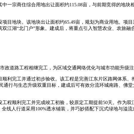
中一宗商住综合用地出让面积约115.08亩，与前期竞得的地
目地块。该地块出让面积约65.49亩，规划为商业用地。项目
筑双江湖“北门户”形象。建成后，将重点引入智慧农业、农旅融
。
点市政道路工程相继完工，为区域交通网络优化与城市功能升级
项目顺利完工并通过初步验收。该工程是完善江东片区路网体系、
聚焦便民通行与生态升级双重目标，建成后可有效分流环城南路、佛
工程顺利完工并完成竣工初验，较原定工期提前50天。作为双江
念，全线人行道采用100%透水铺装，并巧妙搭配下沉式绿地与溢