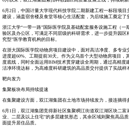
6月2日，中国计量大学现代科技学院二期新建工程一标段项目
建设，涵盖宿舍楼及食堂等核心生活配套，为后续施工奠定了
浙江大学“一带一路”国际医学院及基础配套服务设施工程（一期
验区及办公区，可满足不同层级的科研需求，进一步提升园区
究型”医学教育机构的目标。
在浙大国际医学院动物房项目建设中，面对高洁净度、多专业交
进度超60%、工期提前30天。作为义乌首个大型动物房项目
度底线，同时全面运用BIM技术贯穿建设全周期，通过高精
洁净环境达标，为高难度科研建筑的高品质交付提供了实战样
靶向发力
集聚板块布局持续提速
在集聚建设方面，双江湖集团在土地市场持续发力，接连摘得
6月1日，双江湖集团竞得新社区集聚稠江街道双江湖区块二富
业、二层及以上住宅”的多层建筑形态，其余区域则聚焦高品质
面提升居住品质。