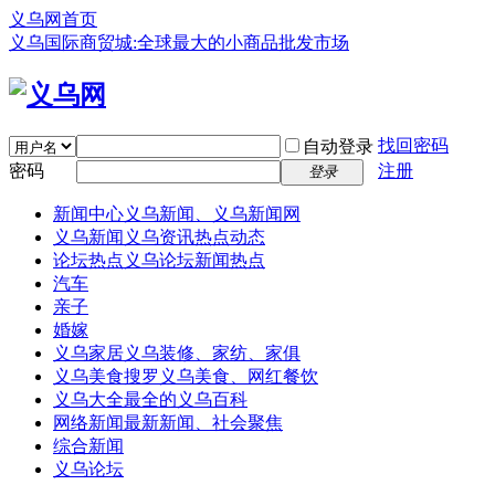
义乌网首页
义乌国际商贸城:全球最大的小商品批发市场
找回密码
自动登录
密码
注册
登录
新闻中心
义乌新闻、义乌新闻网
义乌新闻
义乌资讯热点动态
论坛热点
义乌论坛新闻热点
汽车
亲子
婚嫁
义乌家居
义乌装修、家纺、家俱
义乌美食
搜罗义乌美食、网红餐饮
义乌大全
最全的义乌百科
网络新闻
最新新闻、社会聚焦
综合新闻
义乌论坛