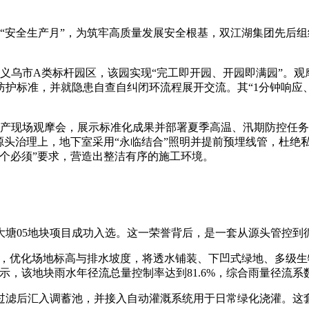
“安全生产月”，为筑牢高质量发展安全根基，双江湖集团先后
为义乌市A类标杆园区，该园实现“完工即开园、开园即满园”。
护标准，并就隐患自查自纠闭环流程展开交流。其“1分钟响应、
生产现场观摩会，展示标准化成果并部署夏季高温、汛期防控任
术源头治理上，地下室采用“永临结合”照明并提前预埋线管，杜
个必须”要求，营造出整洁有序的施工环境。
大塘05地块项目成功入选。这一荣誉背后，是一套从源头管控到
区，优化场地标高与排水坡度，将透水铺装、下凹式绿地、多级
该地块雨水年径流总量控制率达到81.6%，综合雨量径流系数降
过滤后汇入调蓄池，并接入自动灌溉系统用于日常绿化浇灌。这