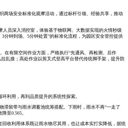
组织两场安全标准化观摩活动，通过标杆引领、经验共享，推动
观摩人员深入消控室，体验基于物联网、大数据实现的火情秒级
3分钟到场、5分钟处置”的标准化流程，为园区安全管控提供
务。在有限空间作业方面，严格执行“先通风、再检测、后作
绝私拉乱接；高处作业以剪叉式登高平台替代传统脚手架，提升防
循环利用，再到品质提升的系统性探索。
生物滞留带与雨水调蓄池统筹搭配。下雨时，雨水不再“一走了
至0.565。
套回收利用体系既让雨水物尽其用，也让成本实打实降低，据统