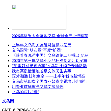
2026年坚果大会落地义乌 全球全产业链精英
上半年义乌海关监管货值超27亿元
义乌国际“朋友圈”再度“扩圈”
《跟着春晚游中国》义乌篇第二期播出 义乌
2026年第三批义乌小商品标准制定计划发布
“浙里好成果直通车”义乌科技消费专场活动
我市高质量落地省级文体民生实事
匠才潮涌 技能生金 ——上半年我市新增高
义乌市第四次全国农业普查专题培训会举行
用专业讲解擦亮义乌文旅底色
义乌的两块“糖”
义乌网
GMT+8, 2026-8-8 04:07