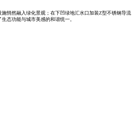
设施悄然融入绿化景观；在下凹绿地汇水口加装Z型不锈钢导流
了生态功能与城市美感的和谐统一。