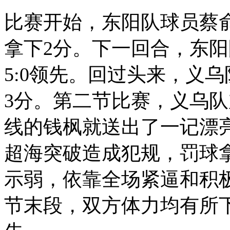
比赛开始，东阳队球员蔡
拿下2分。下一回合，东阳
5:0领先。回过头来，义
3分。第二节比赛，义乌
线的钱枫就送出了一记漂亮
超海突破造成犯规，罚球
示弱，依靠全场紧逼和积
节末段，双方体力均有所下