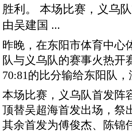
胜利。 本场比赛，义乌
由吴建国 ...
昨晚，在东阳市体育中心体
队与义乌队的赛事火热开
70:81的比分输给东阳
本场比赛，义乌队首发阵
顶替吴超海首发出场，祭出
其余首发为傅俊杰、陈锦