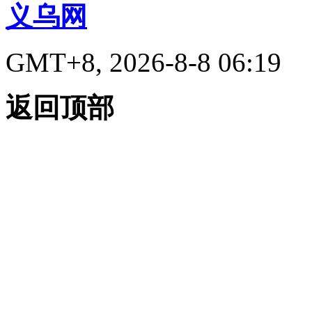
义乌网
GMT+8, 2026-8-8 06:19
返回顶部