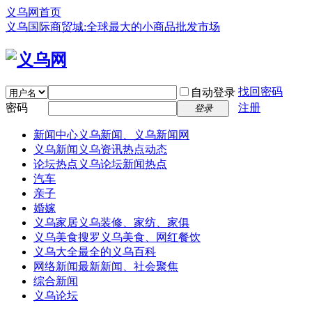
义乌网首页
义乌国际商贸城:全球最大的小商品批发市场
找回密码
自动登录
密码
注册
登录
新闻中心
义乌新闻、义乌新闻网
义乌新闻
义乌资讯热点动态
论坛热点
义乌论坛新闻热点
汽车
亲子
婚嫁
义乌家居
义乌装修、家纺、家俱
义乌美食
搜罗义乌美食、网红餐饮
义乌大全
最全的义乌百科
网络新闻
最新新闻、社会聚焦
综合新闻
义乌论坛