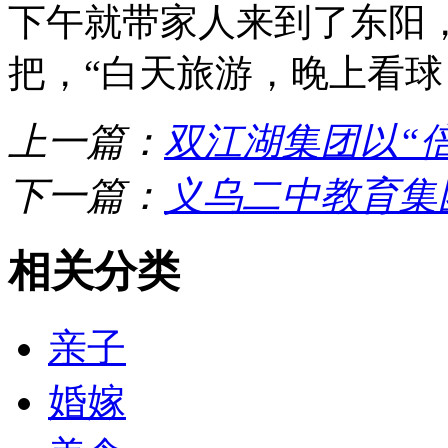
下午就带家人来到了东阳
把，“白天旅游，晚上看球
上一篇：
双江湖集团以“
下一篇：
义乌二中教育集
相关分类
亲子
婚嫁