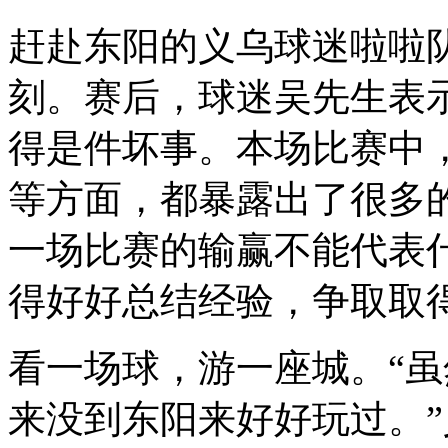
赶赴东阳的义乌球迷啦啦
刻。赛后，球迷吴先生表
得是件坏事。本场比赛中
等方面，都暴露出了很多
一场比赛的输赢不能代表
得好好总结经验，争取取
看一场球，游一座城。“
来没到东阳来好好玩过。”