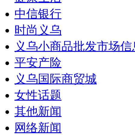
中信银行
时尚义乌
义乌小商品批发市场信
平安产险
义乌国际商贸城
女性话题
其他新闻
网络新闻