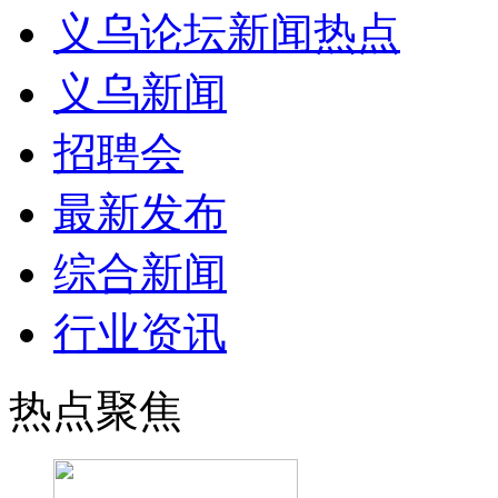
义乌论坛新闻热点
义乌新闻
招聘会
最新发布
综合新闻
行业资讯
热点聚焦