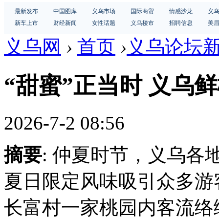
最新发布
中国图库
义乌市场
国际商贸
情感沙龙
义
新车上市
财经新闻
女性话题
义乌楼市
招聘信息
美
义乌网
›
首页
›
义乌论坛
“甜蜜”正当时 义乌
2026-7-2 08:56
摘要
: 仲夏时节，义乌
夏日限定风味吸引众多游客
长富村一家桃园内客流络