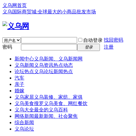
义乌网首页
义乌国际商贸城:全球最大的小商品批发市场
找回密码
自动登录
密码
注册
登录
新闻中心
义乌新闻、义乌新闻网
义乌新闻
义乌资讯热点动态
论坛热点
义乌论坛新闻热点
汽车
亲子
婚嫁
义乌家居
义乌装修、家纺、家俱
义乌美食
搜罗义乌美食、网红餐饮
义乌大全
最全的义乌百科
网络新闻
最新新闻、社会聚焦
综合新闻
义乌论坛