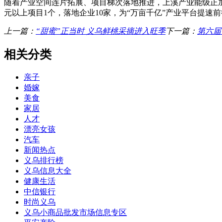
随着产业空间连片拓展、项目梯次落地推进，上溪产业能级正加快
元以上项目1个，落地企业10家，为“万亩千亿”产业平台提速
上一篇：
“甜蜜”正当时 义乌鲜桃采摘进入旺季
下一篇：
第六届
相关分类
亲子
婚嫁
美食
家居
人才
漂亮女孩
汽车
新闻热点
义乌排行榜
义乌信息大全
健康生活
中信银行
时尚义乌
义乌小商品批发市场信息专区