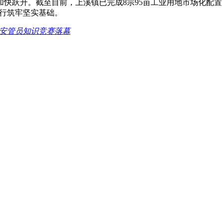
跃升。截至目前，上溪镇已完成8宗95亩工业用地市场化配置，
前行筑牢坚实基础。
安管员知识竞赛落幕