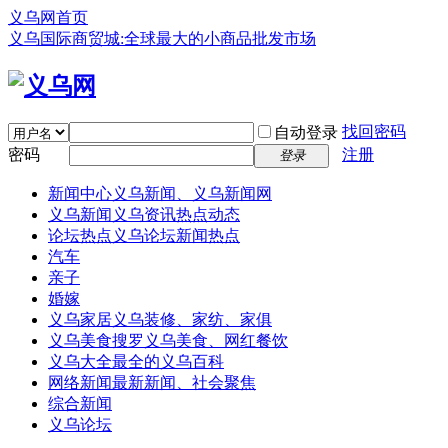
义乌网首页
义乌国际商贸城:全球最大的小商品批发市场
找回密码
自动登录
密码
注册
登录
新闻中心
义乌新闻、义乌新闻网
义乌新闻
义乌资讯热点动态
论坛热点
义乌论坛新闻热点
汽车
亲子
婚嫁
义乌家居
义乌装修、家纺、家俱
义乌美食
搜罗义乌美食、网红餐饮
义乌大全
最全的义乌百科
网络新闻
最新新闻、社会聚焦
综合新闻
义乌论坛