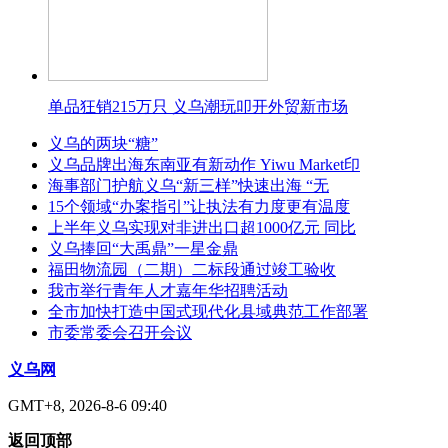
单品狂销215万只 义乌潮玩叩开外贸新市场
义乌的两块“糖”
义乌品牌出海东南亚有新动作 Yiwu Market印
海事部门护航义乌“新三样”快速出海 “无
15个领域“办案指引”让执法有力度更有温度
上半年义乌实现对非进出口超1000亿元 同比
义乌捧回“大禹鼎”一星金鼎
福田物流园（二期）二标段通过竣工验收
我市举行青年人才嘉年华招聘活动
全市加快打造中国式现代化县域典范工作部署
市委常委会召开会议
义乌网
GMT+8, 2026-8-6 09:40
返回顶部