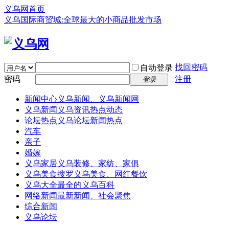
义乌网首页
义乌国际商贸城:全球最大的小商品批发市场
找回密码
自动登录
密码
注册
登录
新闻中心
义乌新闻、义乌新闻网
义乌新闻
义乌资讯热点动态
论坛热点
义乌论坛新闻热点
汽车
亲子
婚嫁
义乌家居
义乌装修、家纺、家俱
义乌美食
搜罗义乌美食、网红餐饮
义乌大全
最全的义乌百科
网络新闻
最新新闻、社会聚焦
综合新闻
义乌论坛