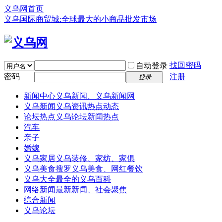
义乌网首页
义乌国际商贸城:全球最大的小商品批发市场
找回密码
自动登录
密码
注册
登录
新闻中心
义乌新闻、义乌新闻网
义乌新闻
义乌资讯热点动态
论坛热点
义乌论坛新闻热点
汽车
亲子
婚嫁
义乌家居
义乌装修、家纺、家俱
义乌美食
搜罗义乌美食、网红餐饮
义乌大全
最全的义乌百科
网络新闻
最新新闻、社会聚焦
综合新闻
义乌论坛