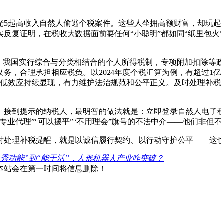
起高收入自然人偷逃个税案件。这些人坐拥高额财富，却玩起隐
反复证明，在税收大数据面前耍任何“小聪明”都如同“纸里包火
我国实行综合与分类相结合的个人所得税制，专项附加扣除等政
，合理承担相应税负。以2024年度个税汇算为例，有超过1亿的
惠低效应持续显现，有力维护法治规范和公平正义。及时处理补
到提示的纳税人，最明智的做法就是：立即登录自然人电子税
专业代理”“可以摆平”“不用理会”旗号的不法中介——他们非
处理补税提醒，就是以诚信履行契约、以行动守护公平——这
“秀功能”到“能干活”，人形机器人产业咋突破？
本站会在第一时间将信息删除！