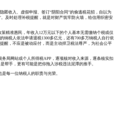
匿收入、虚假申报、签订“阴阳合同”的偷逃税花招，自以为
”。及时处理补税提醒，就是对财产筑牢防火墙，给信用织密安
策精准惠民，年收入12万元以下的个人基本无需缴纳个税或仅
纳税人依法申请退税1300多亿元，还有700多万纳税人自行依
税提醒，不应是被动应付，而是主动捍卫税法尊严，为社会公平
务局网站或个人所得税APP，逐项核对收入来源，逐条核实扣
但不是帮手，更有可能是把你拖入涉税违法泥潭的推手。
也是每一位纳税人的职责与光荣。