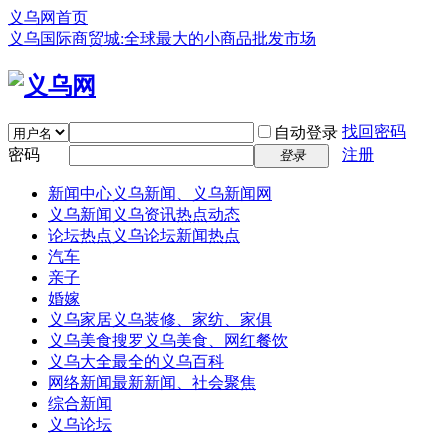
义乌网首页
义乌国际商贸城:全球最大的小商品批发市场
找回密码
自动登录
密码
注册
登录
新闻中心
义乌新闻、义乌新闻网
义乌新闻
义乌资讯热点动态
论坛热点
义乌论坛新闻热点
汽车
亲子
婚嫁
义乌家居
义乌装修、家纺、家俱
义乌美食
搜罗义乌美食、网红餐饮
义乌大全
最全的义乌百科
网络新闻
最新新闻、社会聚焦
综合新闻
义乌论坛