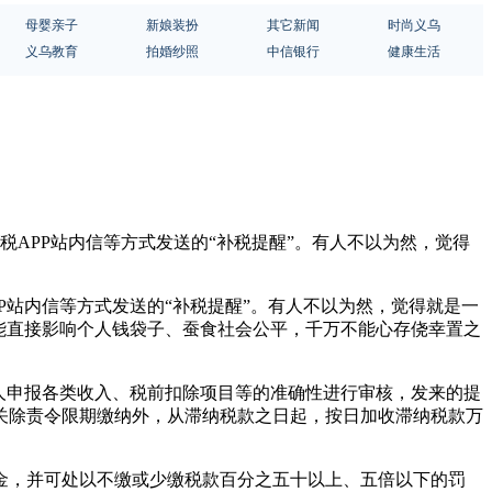
母婴亲子
新娘装扮
其它新闻
时尚义乌
义乌教育
拍婚纱照
中信银行
健康生活
税APP站内信等方式发送的“补税提醒”。有人不以为然，觉得
P站内信等方式发送的“补税提醒”。有人不以为然，觉得就是一
能直接影响个人钱袋子、蚕食社会公平，千万不能心存侥幸置之
人申报各类收入、税前扣除项目等的准确性进行审核，发来的提
关除责令限期缴纳外，从滞纳税款之日起，按日加收滞纳税款万
，并可处以不缴或少缴税款百分之五十以上、五倍以下的罚