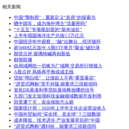
相关新闻
中国“预制房”：重新定义“造房”的探索与
晒中国车，成为海外博主“流量密码”
“十五五”专项规划里的“柴米油盐”
上半年我国海洋生产总值5.5万亿元
中国经济年中观察：“融”出舞台，经济循环
超5000亿元加仓 A股ETF单月“吸金”破纪录
期货点评 玻璃纯碱再创新低
财闻联播
由局域网统一切换为广域网 交易所行情接入
A股点评 风格再平衡或成主线
贷款“明白纸”，让借款人不再“雾里看花”
“进货式网购”货不对版 能要求三倍赔偿吗
首批DR基准利率贷款落地释放哪些信号
九部门发文加强科技金融领域数据开发利用
田里遭了灾，农业保险怎么赔
国家统计局：2026年上半年文化企业营业收入
中国外贸如何“买全球、卖全球”？三组数据
成本降低、技术进步 产业发展背后的“中国
“进货式网购”遇纠纷，能要求三倍赔偿吗