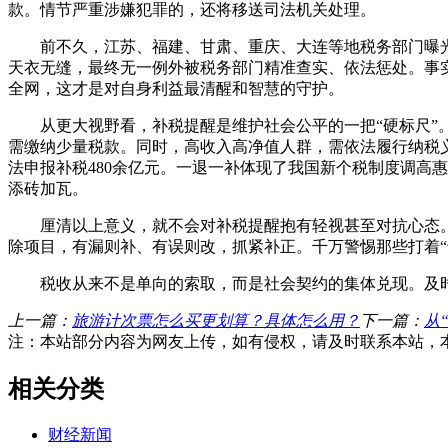
款。情节严重涉嫌犯罪的，还将移送司法机关处理。
前不久，江苏、福建、甘肃、重庆、大连等地税务部门曝光5
天衣无缝，最终无一例外被税务部门精准查实、依法惩处。事实
全网，这才是对自身利益最清醒和智慧的守护。
从更大视野看，补税提醒是维护社会公平的一把“硬标尺”。
需缴纳少量税款。同时，高收入高净值人群，需依法履行纳税义务
法申报补税480余亿元。一退一补体现了我国新个税制度调高
添砖加瓦。
厘清以上意义，就不会对补税提醒抱有轻视甚至对抗心态。接
除项目，有漏则补、有误则改，抓紧补正。千万警惕那些打着“
税收从来不是单向的索取，而是社会契约的集体兑现。及时
上一篇：
旅游计次票怎么买更划算？具体怎么用？
下一篇：
从
注：本站部分内容为网友上传，如有侵权，请及时联系本站，
相关分类
财经新闻