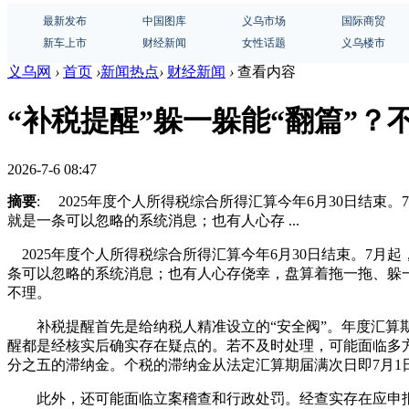
最新发布
中国图库
义乌市场
国际商贸
新车上市
财经新闻
女性话题
义乌楼市
义乌网
›
首页
›
新闻热点
›
财经新闻
›
查看内容
“补税提醒”躲一躲能“翻篇”？
2026-7-6 08:47
摘要
: 2025年度个人所得税综合所得汇算今年6月30日结
就是一条可以忽略的系统消息；也有人心存 ...
2025年度个人所得税综合所得汇算今年6月30日结束。7月
条可以忽略的系统消息；也有人心存侥幸，盘算着拖一拖、躲
不理。
补税提醒首先是给纳税人精准设立的“安全阀”。年度汇算期
醒都是经核实后确实存在疑点的。若不及时处理，可能面临多
分之五的滞纳金。个税的滞纳金从法定汇算期届满次日即7月1
此外，还可能面临立案稽查和行政处罚。经查实存在应申报