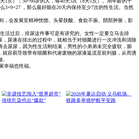
天1次）；50~60岁的人，每40天5次（8天1次）。用年龄的十
×9=27 ，那么最好能在20天内保持至少7次的性生活。当然
则，会发展至精神恍惚、头晕肢酸、食欲不振、阴部肿胀，影
生活过后，排尿这件事可是有讲究的。女性一定要立马去排
尿，尿液在排出的过程中，就相当于对细菌进行一次冲洗和清除
钟再去尿尿，因为性生活刚结束，男性的小弟弟未完全疲软，膨
，就容易导致带有细菌和代谢废物的尿液返流至前列腺，从而诱
做。
家幸福也性福。