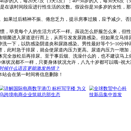
岁的人，每20天7次（3天1次）；40~50岁的人，每30天6次（5
在该时间段应进行性生活的次数。假设你是30多岁的女性，那么3
。如果过后精神不振、倦怠乏力，提示房事过频，应予减少。否
惯，毕竟每个人的生活方式不一样。虽说怎么舒服怎么来，但性
致细菌进入尿道逆行而上，从而引发发尿路感染。但如果立马排
洗一下，以防感染阴道炎和尿路感染。男性最好等个5~10分
弯，此时急于排尿，就会使尿道内压力更高。尿道内压力一增加
身体完全放松后再排尿。至于事后烟、洗澡什么的，也不建议马上
体状况都不一样，只要身体状况允许，八九十岁都可以哦~祝大
时候什么语言更能激发热情？
本站会在第一时间将信息删除！