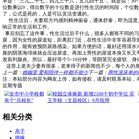
率是：“三九二十七，四九三十六，五九四十五”。就是说：30~40
位数乘以9，得出数字的十位数是进行性生活的时间段，个位数是
了，公式是死的，人是可以灵活变通的。
性生活后，夫妻双方均感到精神振奋，通体舒泰，即为适度
响正常的生活和工作。
事后别忘了这件事，性生活过后干什么，很多人都有不同的习
尿，因为女性的尿道短，距离肛门近，在性生活中非常容易导
的作用，能有效预防尿路感染。如果方便的话，最好还用清水冲
胀的阴茎海绵体就会压迫尿道。再加上男性的尿道本身又长又
发前列腺炎。所以，最好等个5~10分钟，等阴茎完全疲软、
这世上老夫少妻有很多，老来得子的新闻也不少，每个人的身
上一篇：
婚姻里 爱和陪伴一样都不能少
下一篇：
两性滚床单的
注：本站部分内容为网友上传，如有侵权，请及时联系本站，
近期专题
相关分类
亲子
婚嫁