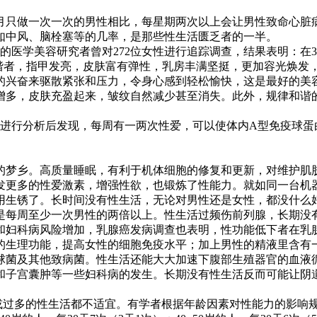
月只做一次一次的男性相比，每星期两次以上会让男性致命心脏
如中风、脑栓塞等的几率，是那些性生活匮乏者的一半。
的医学美容研究者曾对272位女性进行追踪调查，结果表明：在3
和谐者，指甲发亮，皮肤富有弹性，乳房丰满坚挺，更加容光焕发
的兴奋来驱散紧张和压力，令身心感到轻松愉快，这是最好的美
增多，皮肤充盈起来，皱纹自然减少甚至消失。此外，规律和谐
愿者进行分析后发现，每周有一两次性爱，可以使体内A型免疫球蛋
的梦乡。高质量睡眠，有利于机体细胞的修复和更新，对维护肌
发更多的性爱激素，增强性欲，也锻炼了性能力。就如同一台机
用生锈了。长时间没有性生活，无论对男性还是女性，都没什么
是每周至少一次男性的两倍以上。性生活过频伤前列腺，长期没
和妇科病风险增加，乳腺癌发病调查也表明，性功能低下者在乳
的生理功能，提高女性的细胞免疫水平；加上男性的精液里含有
球菌及其他致病菌。性生活还能大大加速下腹部生殖器官的血液
和子宫囊肿等一些妇科病的发生。长期没有性生活反而可能让阴
过多的性生活都不适宜。有学者根据年龄因素对性能力的影响规