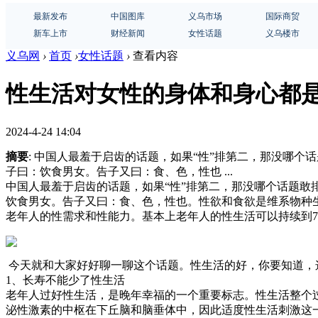
最新发布
中国图库
义乌市场
国际商贸
新车上市
财经新闻
女性话题
义乌楼市
义乌网
›
首页
›
女性话题
›
查看内容
性生活对女性的身体和身心都
2024-4-24 14:04
摘要
: 中国人最羞于启齿的话题，如果“性”排第二，那没哪
子曰：饮食男女。告子又曰：食、色，性也 ...
中国人最羞于启齿的话题，如果“性”排第二，那没哪个话题
饮食男女。告子又曰：食、色，性也。性欲和食欲是维系物种
老年人的性需求和性能力。基本上老年人的性生活可以持续到7
今天就和大家好好聊一聊这个话题。性生活的好，你要知道，
1、长寿不能少了性生活
老年人过好性生活，是晚年幸福的一个重要标志。性生活整个
泌性激素的中枢在下丘脑和脑垂体中，因此适度性生活刺激这