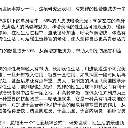
病发病率减少一半。这项研究还表明，有规律的性爱能减少一半
5岁以下的单身者中，66%的人皮肤暗淡无光；50岁左右的单身
，充满迷人的风姿与魅力。和谐美满的性生活可摧毁压力、缓解
容师。在性生活过程中，血液循环加速，呼吸节奏增快，体温有
的性生活，可延缓生殖器官的老化，使人觉得自己更具青春活力
白的数量提升30%，从而增加抵抗力，帮助人们预防感冒和流
肤的弹性与年轻大有帮助。长期没性生活，用进废退这个词完美
器，一旦开封投入使用，就要一直使用，如果搁置一段时间后再
好处，甚至后果还有点严重。男人，有阳痿的风险《美国医学杂
有性生活，前列腺也别想好。规律的性生活规律排精反而有利于
腺癌患者群中占有一席之地，和高龄未婚、丧偶女性并列成为三
一种重要的抗菌物质——精液胞浆素，它是一种具有特殊功能的
循环，对加强子宫营养和保护子宫的健康有非常重要的作用，从
道萎缩得更快，诱发阴道炎、子宫肌瘤、子宫内膜炎、输卵管炎
律，总结出一个“性爱频率公式”。研究发现，性生活的最佳频