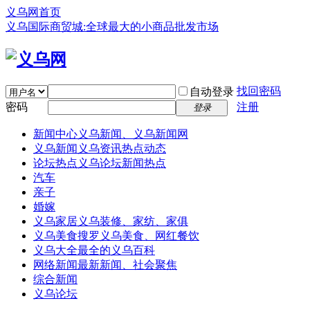
义乌网首页
义乌国际商贸城:全球最大的小商品批发市场
找回密码
自动登录
密码
注册
登录
新闻中心
义乌新闻、义乌新闻网
义乌新闻
义乌资讯热点动态
论坛热点
义乌论坛新闻热点
汽车
亲子
婚嫁
义乌家居
义乌装修、家纺、家俱
义乌美食
搜罗义乌美食、网红餐饮
义乌大全
最全的义乌百科
网络新闻
最新新闻、社会聚焦
综合新闻
义乌论坛