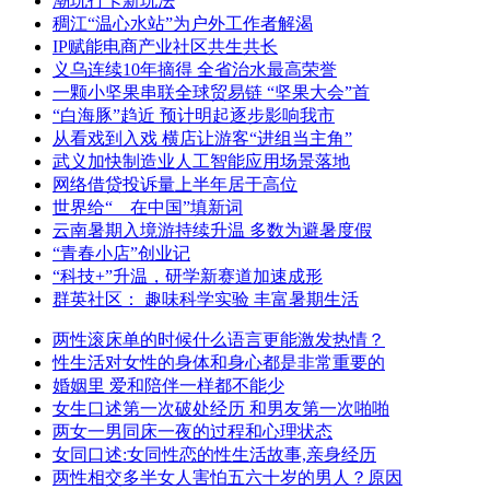
潮玩打卡新玩法
稠江“温心水站”为户外工作者解渴
IP赋能电商产业社区共生共长
义乌连续10年摘得 全省治水最高荣誉
一颗小坚果串联全球贸易链 “坚果大会”首
“白海豚”趋近 预计明起逐步影响我市
从看戏到入戏 横店让游客“进组当主角”
武义加快制造业人工智能应用场景落地
网络借贷投诉量上半年居于高位
世界给“__在中国”填新词
云南暑期入境游持续升温 多数为避暑度假
“青春小店”创业记
“科技+”升温，研学新赛道加速成形
群英社区： 趣味科学实验 丰富暑期生活
两性滚床单的时候什么语言更能激发热情？
性生活对女性的身体和身心都是非常重要的
婚姻里 爱和陪伴一样都不能少
女生口述第一次破处经历 和男友第一次啪啪
两女一男同床一夜的过程和心理状态
女同口述:女同性恋的性生活故事,亲身经历
两性相交多半女人害怕五六十岁的男人？原因