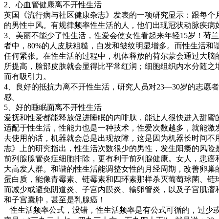
2、心血管健康离不开性生活
英国《流行病与社区健康杂志》发表的一项研究显示：跟每个
的男性中风。有规律频率性生活的人，他们出现冠状动脉疾病
3、美丽不能少了性生活，性爱会使女性看起来年轻15岁！荷兰
者中，80%的人皮肤粗糙，白发和皱纹明显增多。而性生活
任何紧张。在性生活的过程中，机体释放的荷尔蒙会通过大脑
所提高，脸部皮肤就会显得比平常红润；细胞组织内水分随之
而有吸引力。
4、良好的抵抗力离不开性生活，研究人员对23—30岁的志
感。
5、好的睡眠面离不开性生活
爱抚和性爱都能释放促进睡眠的内啡肽，能让人很快进入甜蜜
适配于性生活，性能力也是一种技术，性爱次数越多，就能激
去使用的话，机器就会总是出现故障，这是因为机器长时间不
志》上的研究指出，性生活次数很少的男性，发生阳痿的风险
前列腺腺管炎症细胞排除，更有利于前列腺健康。女人，患癌
大高发人群。和谐的性生活能调整女性的月经周期，改善卵巢
蛋白质，能像青霉素、链霉素和四环素那样杀灭葡萄球菌、链
而减少或避免阴道炎、子宫内膜炎、输卵管炎，以及子宫肌瘤
和子宫囊肿，甚至是乳腺癌！
性生活频率公式，没错，性生活频率是有公式可循的，过少或