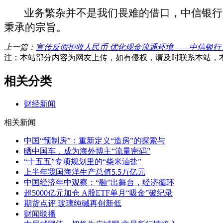
业务繁杂并不是我们畏难的借口，中信银行
秉承的宗旨。
上一篇：
宣传反假拒收人民币 优化现金流通环境 ——中信银
注：本站部分内容为网友上传，如有侵权，请及时联系本站，
相关分类
财经新闻
相关新闻
中国“预制房”：重新定义“造房”的探索与
晒中国车，成为海外博主“流量密码”
“十五五”专项规划里的“柴米油盐”
上半年我国海洋生产总值5.5万亿元
中国经济年中观察：“融”出舞台，经济循环
超5000亿元加仓 A股ETF单月“吸金”破纪录
期货点评 玻璃纯碱再创新低
财闻联播