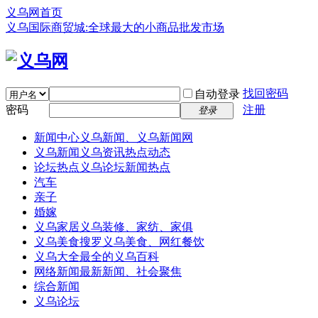
义乌网首页
义乌国际商贸城:全球最大的小商品批发市场
找回密码
自动登录
密码
注册
登录
新闻中心
义乌新闻、义乌新闻网
义乌新闻
义乌资讯热点动态
论坛热点
义乌论坛新闻热点
汽车
亲子
婚嫁
义乌家居
义乌装修、家纺、家俱
义乌美食
搜罗义乌美食、网红餐饮
义乌大全
最全的义乌百科
网络新闻
最新新闻、社会聚焦
综合新闻
义乌论坛