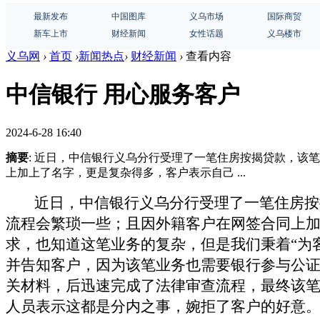
最新发布
中国图库
义乌市场
国际商贸
新车上市
财经新闻
女性话题
义乌楼市
义乌网
›
首页
›
新闻热点
›
财经新闻
›
查看内容
中信银行 用心服务客户
2024-6-28 16:40
摘要
: 近日，中信银行义乌分行受理了一笔住房按揭贷款，
上加上了名字，更是复杂得多，客户表示自己 ...
近日，中信银行义乌分行受理了一笔住房按
流程会繁琐一些；且因外籍客户在网签合同上
求，也知道这笔业务的复杂，但是我们秉着
“为
并告知客户，因为该笔业务也需要银行参与公
关材料，后迅速完成了法律审查流程，最终该笔
人员表示这都是分内之事，婉拒了客户的好意