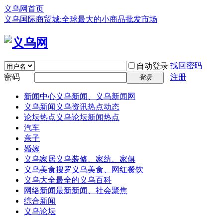
义乌网首页
义乌国际商贸城:全球最大的小商品批发市场
找回密码
自动登录
密码
注册
登录
新闻中心
义乌新闻、义乌新闻网
义乌新闻
义乌资讯热点动态
论坛热点
义乌论坛新闻热点
汽车
亲子
婚嫁
义乌家居
义乌装修、家纺、家俱
义乌美食
搜罗义乌美食、网红餐饮
义乌大全
最全的义乌百科
网络新闻
最新新闻、社会聚焦
综合新闻
义乌论坛