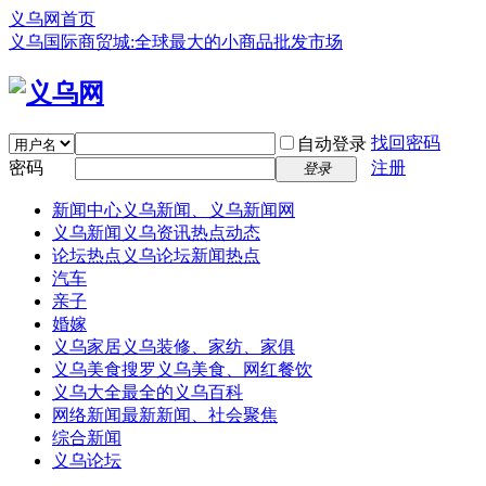
义乌网首页
义乌国际商贸城:全球最大的小商品批发市场
找回密码
自动登录
密码
注册
登录
新闻中心
义乌新闻、义乌新闻网
义乌新闻
义乌资讯热点动态
论坛热点
义乌论坛新闻热点
汽车
亲子
婚嫁
义乌家居
义乌装修、家纺、家俱
义乌美食
搜罗义乌美食、网红餐饮
义乌大全
最全的义乌百科
网络新闻
最新新闻、社会聚焦
综合新闻
义乌论坛