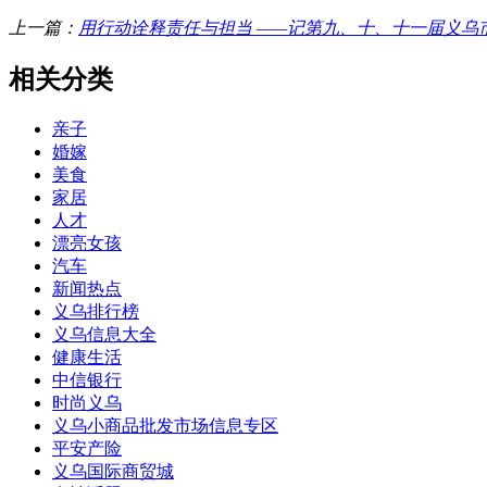
上一篇：
用行动诠释责任与担当 ——记第九、十、十一届义乌
相关分类
亲子
婚嫁
美食
家居
人才
漂亮女孩
汽车
新闻热点
义乌排行榜
义乌信息大全
健康生活
中信银行
时尚义乌
义乌小商品批发市场信息专区
平安产险
义乌国际商贸城