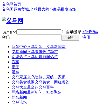
义乌网首页
义乌国际商贸城:全球最大的小商品批发市场
找回密码
自动登录
密码
注册
登录
新闻中心
义乌新闻、义乌新闻网
义乌新闻
义乌资讯热点动态
论坛热点
义乌论坛新闻热点
汽车
亲子
婚嫁
义乌家居
义乌装修、家纺、家俱
义乌美食
搜罗义乌美食、网红餐饮
义乌大全
最全的义乌百科
网络新闻
最新新闻、社会聚焦
综合新闻
义乌论坛